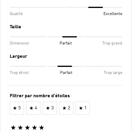
Qualité
Excellente
Taille
Dimension
Parfait
Trop grand
Largeur
Trop étroit
Parfait
Trop large
Filtrer par nombre d'étoiles
5
4
3
2
1