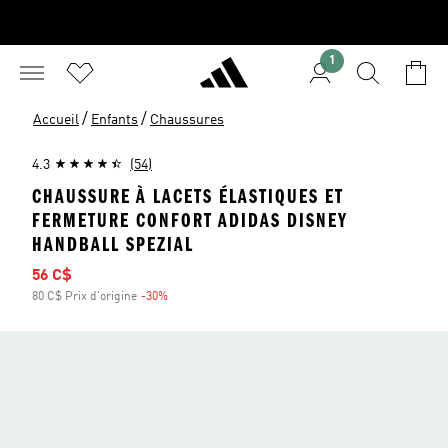
1
/
/
Accueil
Enfants
Chaussures
4.3
(54)
CHAUSSURE À LACETS ÉLASTIQUES ET
FERMETURE CONFORT ADIDAS DISNEY
HANDBALL SPEZIAL
Prix soldé
56 C$
80 C$ Prix d'origine
-30%
Rabais