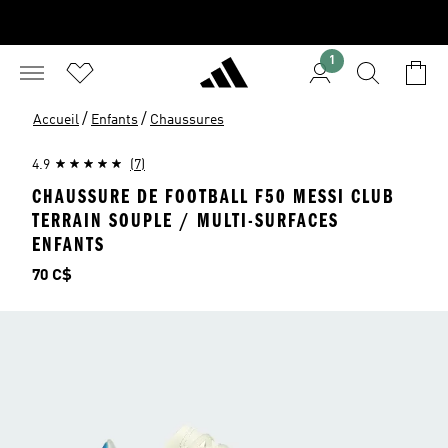
1
/
/
Accueil
Enfants
Chaussures
4.9
(7)
CHAUSSURE DE FOOTBALL F50 MESSI CLUB
TERRAIN SOUPLE / MULTI-SURFACES
ENFANTS
Prix
70 C$