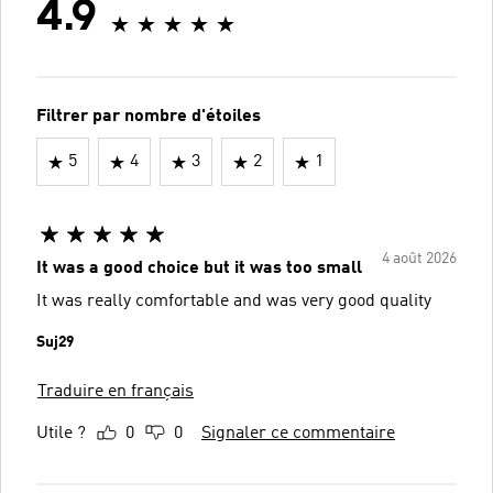
4.9
Filtrer par nombre d'étoiles
5
4
3
2
1
4 août 2026
It was a good choice but it was too small
It was really comfortable and was very good quality
Suj29
Traduire en français
Utile ?
0
0
Signaler ce commentaire