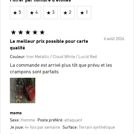
Filtrer par nombre d'étoiles
5
4
3
2
1
6 août 2026
Le meilleur prix possible pour carte
qualité
Couleur:
Iron Metallic / Cloud White / Lucid Red
La commande est arrivé plus tôt que prévu et les
crampons sont parfaits
momo
Sexe:
Homme
Poste préféré:
attaquant
Je joue:
4+ fois par semaine
Surface:
Terrain synthétique