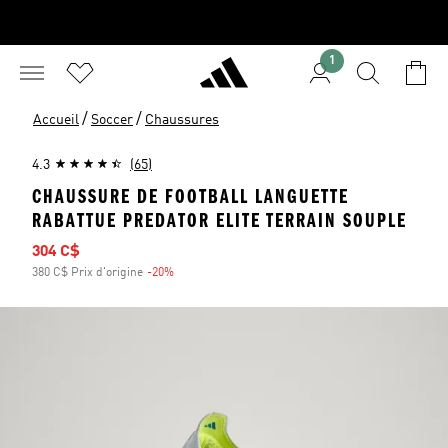
1
/
/
Accueil
Soccer
Chaussures
4.3
(65)
CHAUSSURE DE FOOTBALL LANGUETTE
RABATTUE PREDATOR ELITE TERRAIN SOUPLE
Prix soldé
304 C$
380 C$ Prix d'origine
-20%
Rabais