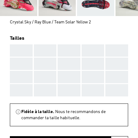
Crystal Sky / Ray Blue / Team Solar Yellow 2
Tailles
AAA
AAA
AAA
AAA
AAA
AAA
AAA
AAA
AAA
AAA
AAA
AAA
AAA
AAA
AAA
AAA
AAA
AAA
AAA
AAA
Fidèle à la taille.
Nous te recommandons de
commander ta taille habituelle.