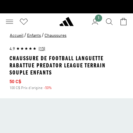
1
/
/
Accueil
Enfants
Chaussures
4.9
(15)
CHAUSSURE DE FOOTBALL LANGUETTE
RABATTUE PREDATOR LEAGUE TERRAIN
SOUPLE ENFANTS
Prix soldé
50 C$
100 C$ Prix d'origine
-50%
Rabais