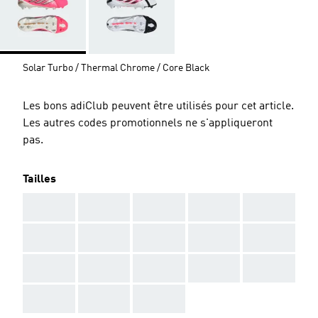
Solar Turbo / Thermal Chrome / Core Black
Les bons adiClub peuvent être utilisés pour cet article.
Les autres codes promotionnels ne s'appliqueront
pas.
Tailles
AAA
AAA
AAA
AAA
AAA
AAA
AAA
AAA
AAA
AAA
AAA
AAA
AAA
AAA
AAA
AAA
AAA
AAA