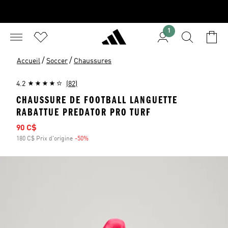
1
/
/
Accueil
Soccer
Chaussures
4.2
(82)
CHAUSSURE DE FOOTBALL LANGUETTE
RABATTUE PREDATOR PRO TURF
Prix soldé
90 C$
180 C$ Prix d'origine
-50%
Rabais