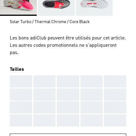
Solar Turbo / Thermal Chrome / Core Black
Les bons adiClub peuvent être utilisés pour cet article.
Les autres codes promotionnels ne s'appliqueront
pas.
Tailles
AAA
AAA
AAA
AAA
AAA
AAA
AAA
AAA
AAA
AAA
AAA
AAA
AAA
AAA
AAA
AAA
AAA
AAA
AAA
AAA