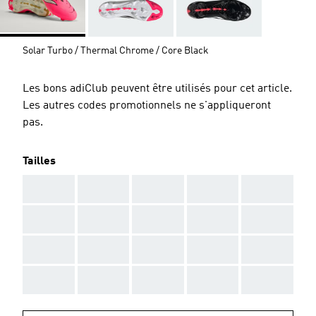
Solar Turbo / Thermal Chrome / Core Black
Les bons adiClub peuvent être utilisés pour cet article.
Les autres codes promotionnels ne s'appliqueront
pas.
Tailles
AAA
AAA
AAA
AAA
AAA
AAA
AAA
AAA
AAA
AAA
AAA
AAA
AAA
AAA
AAA
AAA
AAA
AAA
AAA
AAA