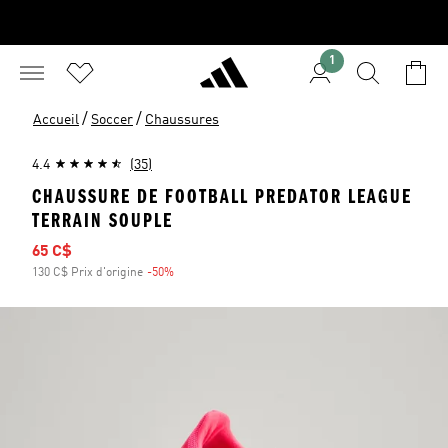
1
/
/
Accueil
Soccer
Chaussures
4.4
(35)
CHAUSSURE DE FOOTBALL PREDATOR LEAGUE
TERRAIN SOUPLE
Prix soldé
65 C$
130 C$ Prix d'origine
-50%
Rabais