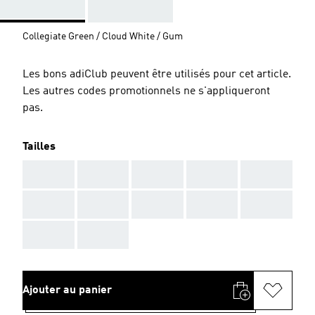
Collegiate Green / Cloud White / Gum
Les bons adiClub peuvent être utilisés pour cet article.
Les autres codes promotionnels ne s'appliqueront
pas.
Tailles
AAA
AAA
AAA
AAA
AAA
AAA
AAA
AAA
AAA
AAA
AAA
AAA
Ajouter au panier