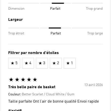
Dimension
Parfait
Trop grand
Largeur
Trop étroit
Parfait
Trop large
Filtrer par nombre d'étoiles
5
4
3
2
1
13 avril 2026
Très belle paire de basket
Couleur:
Better Scarlet / Cloud White / Gum
Taille parfaite Ont l’air de bonne qualité Envoi rapide
Alexia68