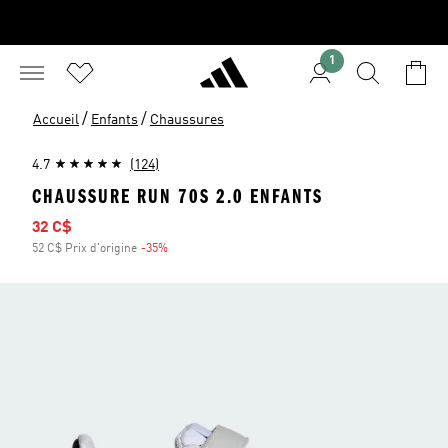
1
/
/
Accueil
Enfants
Chaussures
4.7
(124)
CHAUSSURE RUN 70S 2.0 ENFANTS
Prix soldé
32 C$
52 C$ Prix d'origine
-35%
Rabais