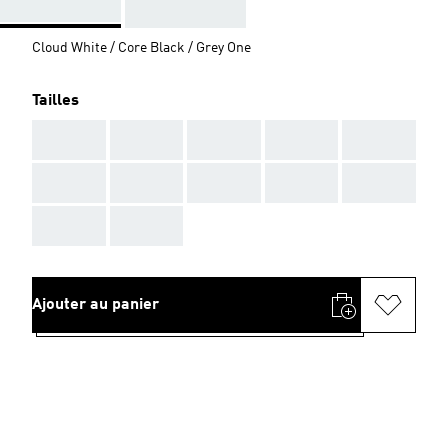
Cloud White / Core Black / Grey One
Tailles
AAA
AAA
AAA
AAA
AAA
AAA
AAA
AAA
AAA
AAA
AAA
AAA
Ajouter au panier