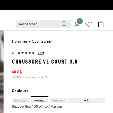
1
Hommes • Sportswear
4.8
(172)
CHAUSSURE VL COURT 3.0
Prix soldé
60 C$
100 C$ Prix d'origine
-40%
Rabais
Couleurs
+4
Shadow Red / Off White / Maroon