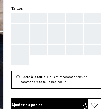
Tailles
AAA
AAA
AAA
AAA
AAA
AAA
AAA
AAA
AAA
AAA
AAA
AAA
AAA
AAA
AAA
AAA
AAA
AAA
AAA
AAA
AAA
Fidèle à la taille.
Nous te recommandons de
commander ta taille habituelle.
Ajouter au panier