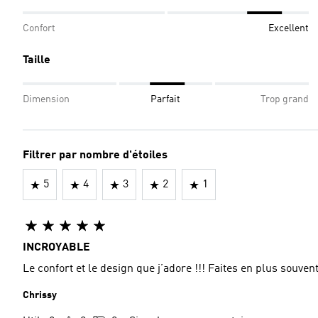
Confort
Excellent
Taille
Dimension
Parfait
Trop grand
Filtrer par nombre d'étoiles
5
4
3
2
1
INCROYABLE
Le confort et le design que j’adore !!! Faites en plus souvent
Chrissy