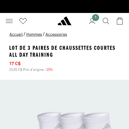
1
/
/
Accueil
Hommes
Accessoires
LOT DE 3 PAIRES DE CHAUSSETTES COURTES
ALL DAY TRAINING
Prix soldé
17 C$
23,05 C$ Prix d'origine
-25%
Rabais