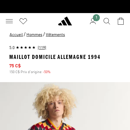
1
/
/
Accueil
Hommes
Vêtements
5.0
(119)
MAILLOT DOMICILE ALLEMAGNE 1994
Prix soldé
75 C$
150 C$ Prix d'origine
-50%
Rabais