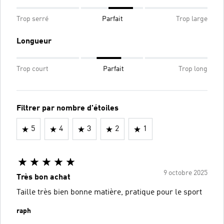
Trop serré
Parfait
Trop large
Longueur
Trop court
Parfait
Trop long
Filtrer par nombre d'étoiles
5
4
3
2
1
9 octobre 2025
Très bon achat
Taille très bien bonne matière, pratique pour le sport
raph