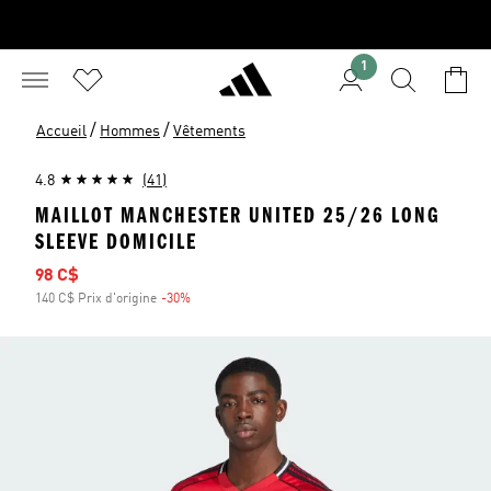
1
/
/
Accueil
Hommes
Vêtements
4.8
(41)
MAILLOT MANCHESTER UNITED 25/26 LONG
SLEEVE DOMICILE
Prix soldé
98 C$
140 C$ Prix d'origine
-30%
Rabais