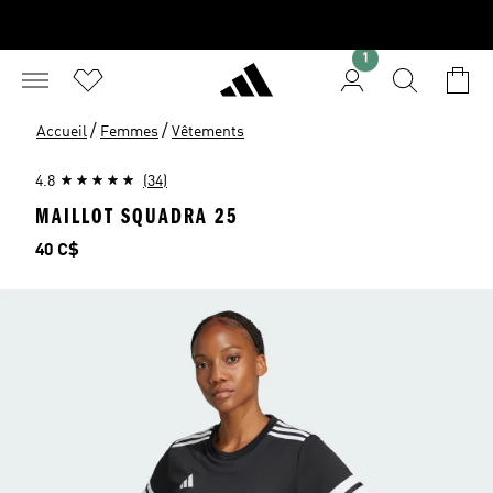
1
/
/
Accueil
Femmes
Vêtements
4.8
(34)
MAILLOT SQUADRA 25
Prix
40 C$