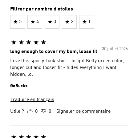
Filtrer par nombre d'étoiles
5
4
3
2
1
30 juillet 2026
long enough to cover my bum, loose fit
Love this sporty-look shirt - bright Kelly green color,
longer cut and looser fit - hides everything I want
hidden, lol
GoBucks
Traduire en français
Utile ?
0
0
Signaler ce commentaire