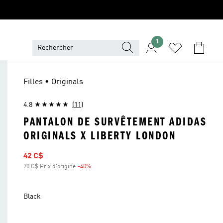
1
Filles • Originals
4.8
(11)
PANTALON DE SURVÊTEMENT ADIDAS
ORIGINALS X LIBERTY LONDON
Prix soldé
42 C$
70 C$ Prix d'origine
-40%
Rabais
Black