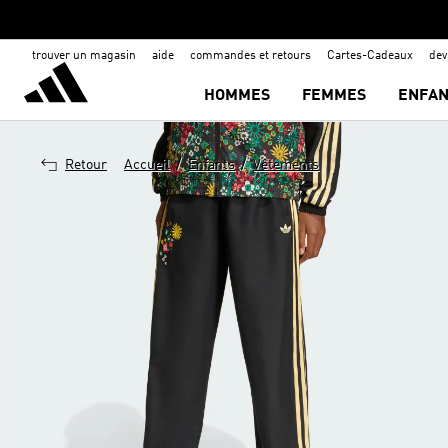
trouver un magasin
aide
commandes et retours
Cartes-Cadeaux
de
HOMMES
FEMMES
ENFAN
/
/
Retour
Accueil
Enfants
Vêtements