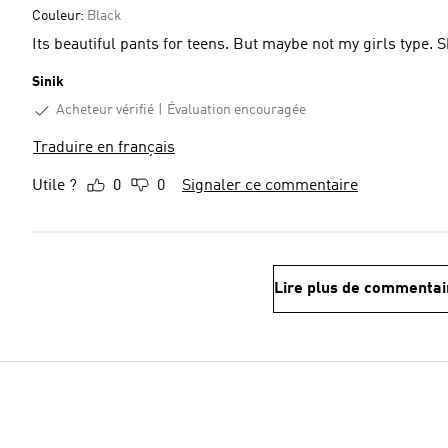
Couleur:
Black
Its beautiful pants for teens. But maybe not my girls type. Sh
Sinik
Acheteur vérifié
Évaluation encouragée
Traduire en français
Utile ?
0
0
Signaler ce commentaire
Lire plus de commentai