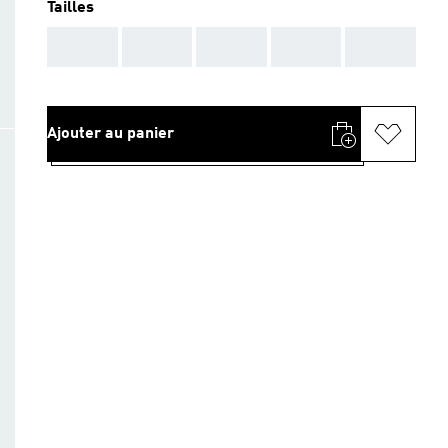
Tailles
AAA
AAA
AAA
AAA
AAA
Ajouter au panier