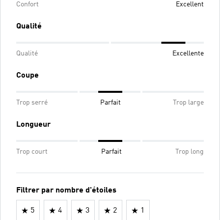
Confort
Excellent
Qualité
Qualité
Excellente
Coupe
Trop serré
Parfait
Trop large
Longueur
Trop court
Parfait
Trop long
Filtrer par nombre d'étoiles
5
4
3
2
1