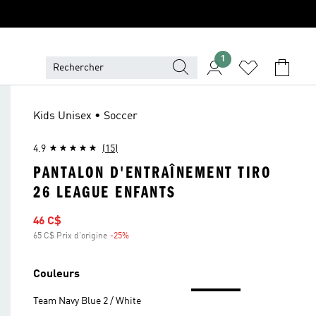
1
Kids Unisex • Soccer
4.9
(15)
PANTALON D'ENTRAÎNEMENT TIRO
26 LEAGUE ENFANTS
Prix soldé
46 C$
65 C$ Prix d'origine
-25%
Rabais
Couleurs
Team Navy Blue 2 / White