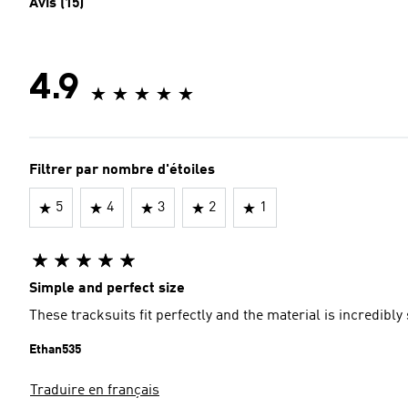
Avis (15)
4.9
Filtrer par nombre d'étoiles
5
4
3
2
1
Simple and perfect size
These tracksuits fit perfectly and the material is incredibly
Ethan535
Traduire en français