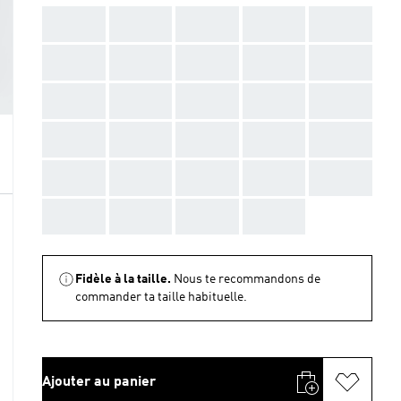
AAA
AAA
AAA
AAA
AAA
AAA
AAA
AAA
AAA
AAA
AAA
AAA
AAA
AAA
AAA
AAA
AAA
AAA
AAA
AAA
AAA
AAA
AAA
AAA
AAA
AAA
AAA
AAA
AAA
Fidèle à la taille.
Nous te recommandons de
commander ta taille habituelle.
Ajouter au panier