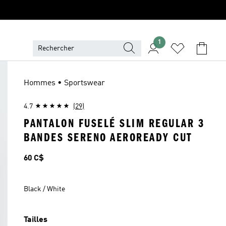
1
Hommes • Sportswear
4.7
(29)
PANTALON FUSELÉ SLIM REGULAR 3
BANDES SERENO AEROREADY CUT
Prix
60 C$
Black / White
Tailles