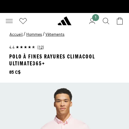
1
/
/
Accueil
Hommes
Vêtements
4.4
(12)
POLO À FINES RAYURES CLIMACOOL
ULTIMATE365+
Prix
85 C$