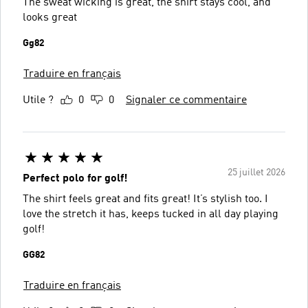
The sweat wicking is great, the shirt stays cool, and
looks great
Gg82
Traduire en français
Utile ?
0
0
Signaler ce commentaire
25 juillet 2026
Perfect polo for golf!
The shirt feels great and fits great! It’s stylish too. I
love the stretch it has, keeps tucked in all day playing
golf!
GG82
Traduire en français