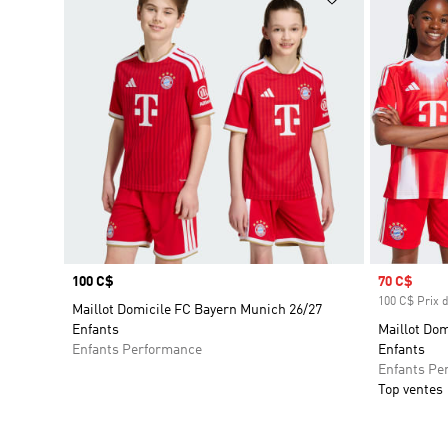
Prix
100 C$
Prix soldé
70 C$
100 C$ Prix d
Maillot Domicile FC Bayern Munich 26/27
Enfants
Maillot Do
Enfants Performance
Enfants
Enfants Pe
Top ventes