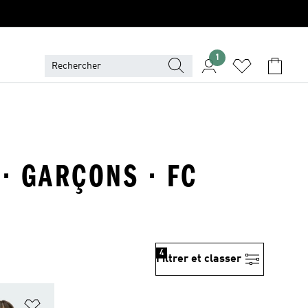
1
 · GARÇONS · FC
4
Filtrer et classer
is
Ajouter à la Liste de produits favoris