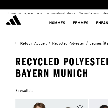
trouver un magasin
aide
commandes et retours
Cartes-Cadeaux
de
HOMMES
FEMMES
ENFAN
Retour
Accueil
Recycled Polyester
Jeunes (8 
RECYCLED POLYESTER
BAYERN MUNICH
3 résultats
Ajouter à la Li