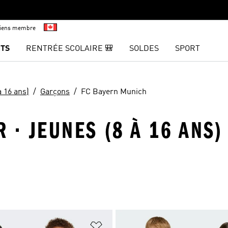
viens membre
TS
RENTRÉE SCOLAIRE 🎒
SOLDES
SPORT
à 16 ans)
Garçons
FC Bayern Munich
 · JEUNES (8 À 16 ANS)
ste de produits favoris
Ajouter à la Liste de produits favor