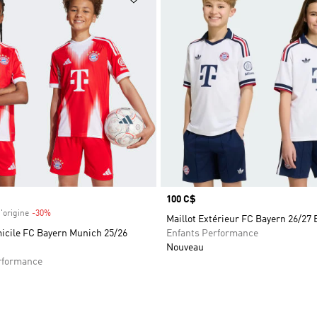
Prix
100 C$
'origine
-30%
Rabais
Maillot Extérieur FC Bayern 26/27 
micile FC Bayern Munich 25/26
Enfants Performance
Nouveau
rformance