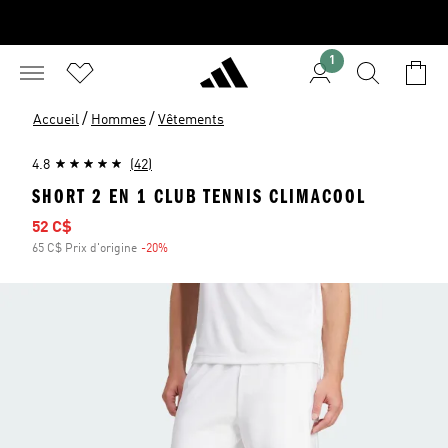
1
/
/
Accueil
Hommes
Vêtements
4.8
(42)
SHORT 2 EN 1 CLUB TENNIS CLIMACOOL
Prix soldé
52 C$
65 C$ Prix d'origine
-20%
Rabais