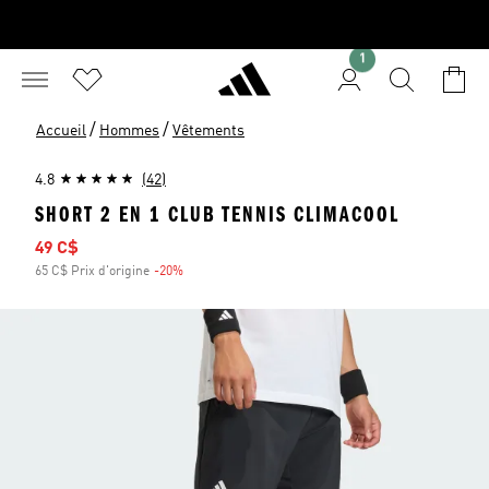
1
/
/
Accueil
Hommes
Vêtements
4.8
(42)
SHORT 2 EN 1 CLUB TENNIS CLIMACOOL
Prix soldé
49 C$
65 C$ Prix d'origine
-20%
Rabais