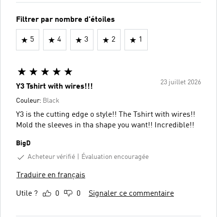
Filtrer par nombre d'étoiles
5
4
3
2
1
23 juillet 2026
Y3 Tshirt with wires!!!
Couleur:
Black
Y3 is the cutting edge o style!! The Tshirt with wires!!
Mold the sleeves in tha shape you want!! Incredible!!
BigD
Acheteur vérifié
Évaluation encouragée
Traduire en français
Utile ?
0
0
Signaler ce commentaire