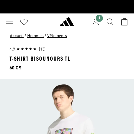
1
/
/
Accueil
Hommes
Vêtements
4.9
(13)
T-SHIRT BISOUNOURS TL
Prix
60 C$