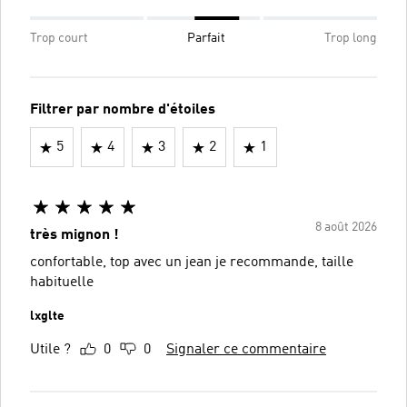
Trop court
Parfait
Trop long
Filtrer par nombre d'étoiles
5
4
3
2
1
8 août 2026
très mignon !
confortable, top avec un jean je recommande, taille
habituelle
lxglte
Utile ?
0
0
Signaler ce commentaire