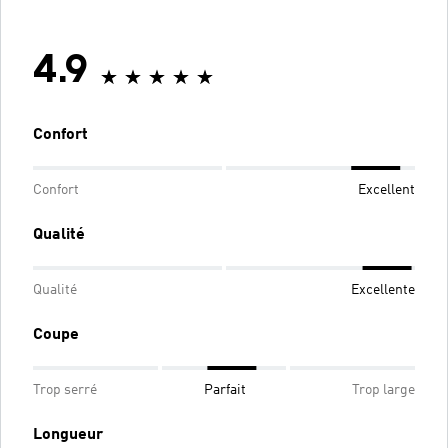
4.9
Confort
Confort
Excellent
Qualité
Qualité
Excellente
Coupe
Trop serré
Parfait
Trop large
Longueur