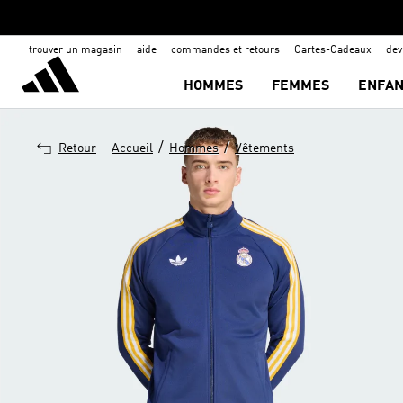
trouver un magasin
aide
commandes et retours
Cartes-Cadeaux
de
HOMMES
FEMMES
ENFAN
/
/
Retour
Accueil
Hommes
Vêtements