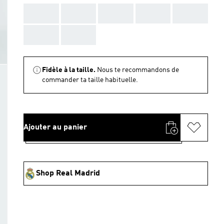
AAA
AAA
AAA
AAA
AAA
AAA
AAA
Fidèle à la taille.
Nous te recommandons de
commander ta taille habituelle.
Ajouter au panier
Shop Real Madrid