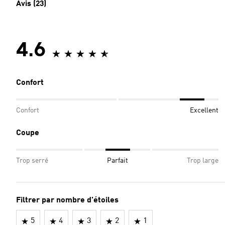
Avis (23)
4.6
Confort
Confort
Excellent
Coupe
Trop serré
Parfait
Trop large
Filtrer par nombre d'étoiles
5
4
3
2
1