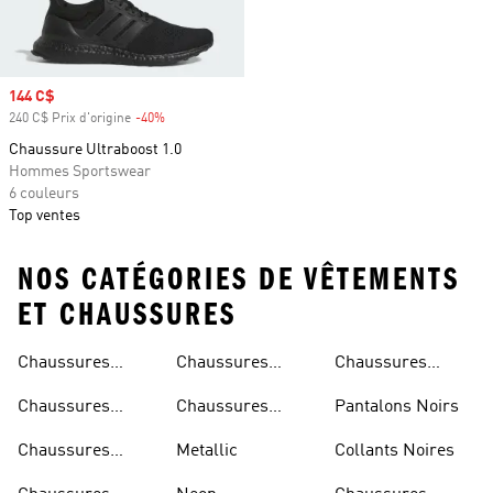
Prix soldé
144 C$
240 C$ Prix d'origine
-40%
Rabais
Chaussure Ultraboost 1.0
Hommes Sportswear
6 couleurs
Top ventes
NOS CATÉGORIES DE VÊTEMENTS
ET CHAUSSURES
Chaussures
Chaussures
Chaussures
Beiges
Vertes
Oranges
Chaussures
Chaussures
Pantalons Noirs
Noires
Grises
Chaussures
Metallic
Collants Noires
Bleues