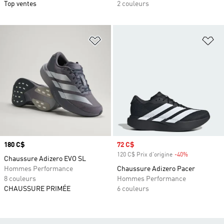
Top ventes
2 couleurs
Ajouter à la Liste de produits favor
Aj
Prix
180 C$
Prix soldé
72 C$
120 C$ Prix d'origine
-40%
Rabais
Chaussure Adizero EVO SL
Hommes Performance
Chaussure Adizero Pacer
8 couleurs
Hommes Performance
CHAUSSURE PRIMÉE
6 couleurs