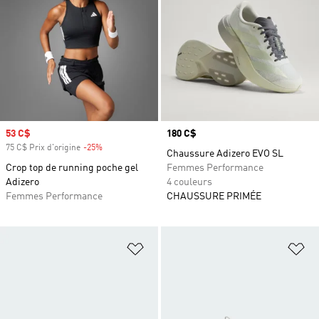
Prix soldé
53 C$
Prix
180 C$
75 C$ Prix d'origine
-25%
Rabais
Chaussure Adizero EVO SL
Crop top de running poche gel
Femmes Performance
Adizero
4 couleurs
Femmes Performance
CHAUSSURE PRIMÉE
Ajouter à la Liste de produits favor
Aj