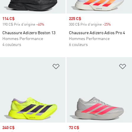
Prix soldé
114 C$
Prix soldé
225 C$
190 C$ Prix d'origine
-40%
Rabais
300 C$ Prix d'origine
-25%
Rabais
Chaussure Adizero Boston 13
Chaussure Adizero Adios Pro 4
Hommes Performance
Hommes Performance
4 couleurs
6 couleurs
Ajouter à la Liste de produits favor
Aj
Prix soldé
240 C$
Prix soldé
72 C$