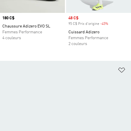
Prix
180 C$
Prix soldé
48 C$
95 C$ Prix d'origine
-45%
Rabais
Chaussure Adizero EVO SL
Femmes Performance
Cuissard Adizero
4 couleurs
Femmes Performance
2 couleurs
Aj