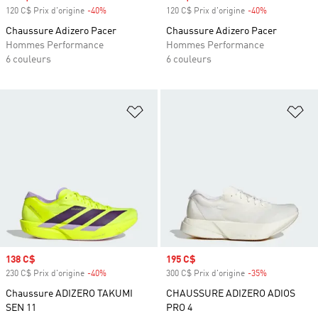
120 C$ Prix d'origine
-40%
Rabais
120 C$ Prix d'origine
-40%
Rabais
Chaussure Adizero Pacer
Chaussure Adizero Pacer
Hommes Performance
Hommes Performance
6 couleurs
6 couleurs
Ajouter à la Liste de produits favor
Aj
Prix soldé
138 C$
Prix soldé
195 C$
230 C$ Prix d'origine
-40%
Rabais
300 C$ Prix d'origine
-35%
Rabais
Chaussure ADIZERO TAKUMI
CHAUSSURE ADIZERO ADIOS
SEN 11
PRO 4