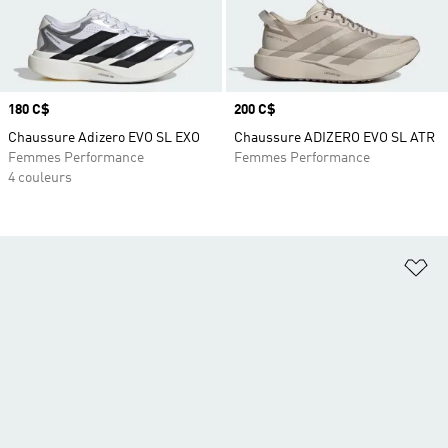
Prix
180 C$
Prix
200 C$
Chaussure Adizero EVO SL EXO
Chaussure ADIZERO EVO SL ATR
Femmes Performance
Femmes Performance
4 couleurs
Aj