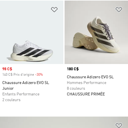
Ajouter à la Liste de produits favor
Aj
Prix soldé
98 C$
Prix
180 C$
140 C$ Prix d'origine
-30%
Rabais
Chaussure Adizero EVO SL
Chaussure Adizero EVO SL
Hommes Performance
Junior
8 couleurs
Enfants Performance
CHAUSSURE PRIMÉE
2 couleurs
Aj