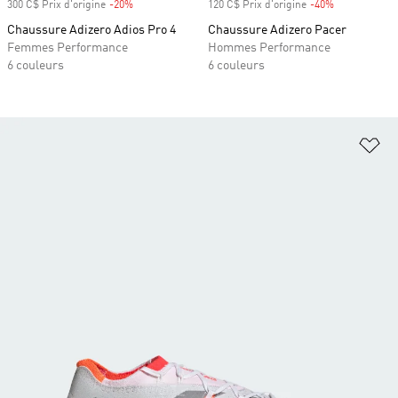
300 C$ Prix d'origine
-20%
Rabais
120 C$ Prix d'origine
-40%
Rabais
Chaussure Adizero Adios Pro 4
Chaussure Adizero Pacer
Femmes Performance
Hommes Performance
6 couleurs
6 couleurs
Aj