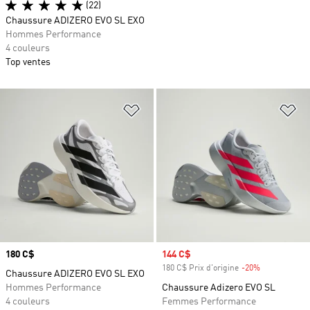
(22)
Chaussure ADIZERO EVO SL EXO
Hommes Performance
4 couleurs
Top ventes
Ajouter à la Liste de produits favor
Aj
Prix
180 C$
Prix soldé
144 C$
180 C$ Prix d'origine
-20%
Rabais
Chaussure ADIZERO EVO SL EXO
Hommes Performance
Chaussure Adizero EVO SL
4 couleurs
Femmes Performance