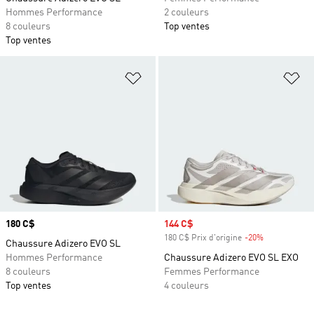
Hommes Performance
2 couleurs
8 couleurs
Top ventes
Top ventes
Ajouter à la Liste de produits favor
Aj
Prix
180 C$
Prix soldé
144 C$
180 C$ Prix d'origine
-20%
Rabais
Chaussure Adizero EVO SL
Hommes Performance
Chaussure Adizero EVO SL EXO
8 couleurs
Femmes Performance
Top ventes
4 couleurs