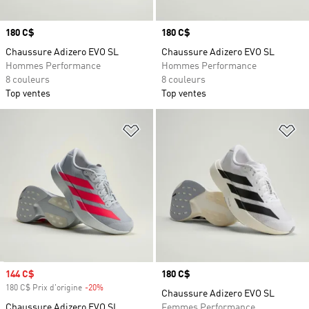
Prix
180 C$
Prix
180 C$
Chaussure Adizero EVO SL
Chaussure Adizero EVO SL
Hommes Performance
Hommes Performance
8 couleurs
8 couleurs
Top ventes
Top ventes
Ajouter à la Liste de produits favor
Aj
Prix soldé
144 C$
Prix
180 C$
180 C$ Prix d'origine
-20%
Rabais
Chaussure Adizero EVO SL
Chaussure Adizero EVO SL
Femmes Performance