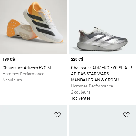
Prix
180 C$
Prix
220 C$
Chaussure Adizero EVO SL
Chaussure ADIZERO EVO SL ATR
Hommes Performance
ADIDAS STAR WARS
6 couleurs
MANDALORIAN & GROGU
Hommes Performance
2 couleurs
Top ventes
Ajouter à la Liste de produits favor
Aj