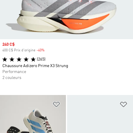
Prix soldé
240 C$
400 C$ Prix d'origine
-40%
Rabais
(265)
Chaussure Adizero Prime X3 Strung
Performance
2 couleurs
Ajouter à la Liste de produits favor
Aj