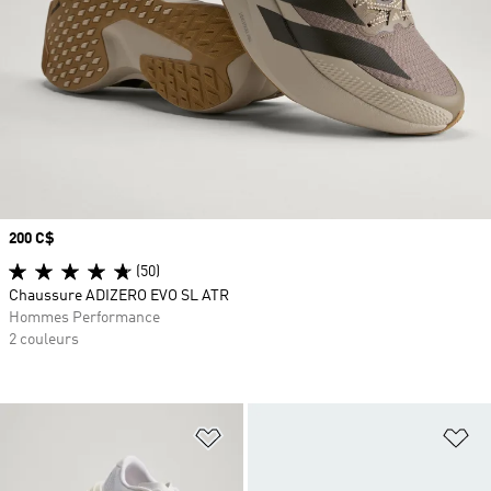
Prix
200 C$
(50)
Chaussure ADIZERO EVO SL ATR
Hommes Performance
2 couleurs
Ajouter à la Liste de produits favor
Aj