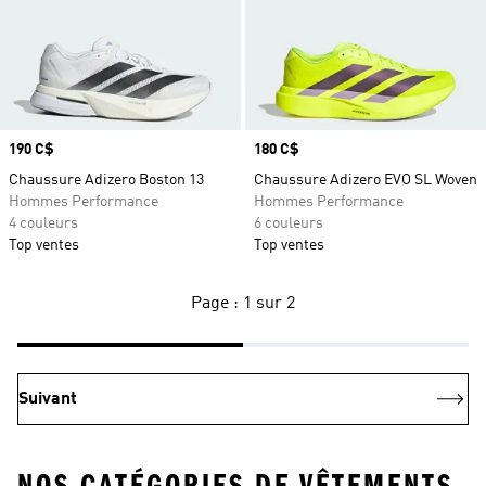
Prix
190 C$
Prix
180 C$
Chaussure Adizero Boston 13
Chaussure Adizero EVO SL Woven
Hommes Performance
Hommes Performance
4 couleurs
6 couleurs
Top ventes
Top ventes
Page : 1 sur 2
Suivant