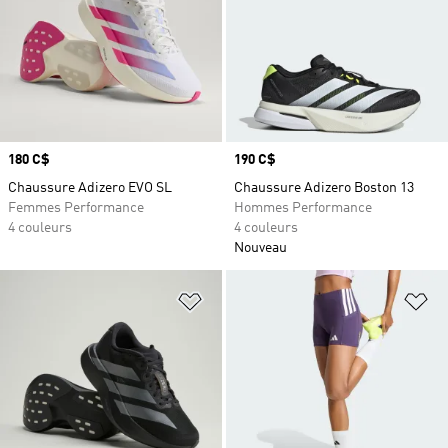
Prix
180 C$
Prix
190 C$
Chaussure Adizero EVO SL
Chaussure Adizero Boston 13
Femmes Performance
Hommes Performance
4 couleurs
4 couleurs
Nouveau
Ajouter à la Liste de produits favor
Aj