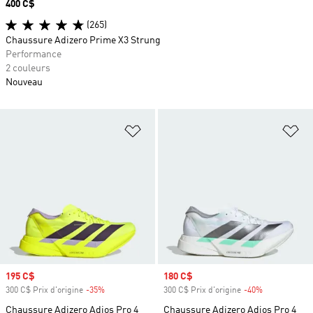
Prix
400 C$
(265)
Chaussure Adizero Prime X3 Strung
Performance
2 couleurs
Nouveau
Ajouter à la Liste de produits favor
Aj
Prix soldé
195 C$
Prix soldé
180 C$
300 C$ Prix d'origine
-35%
Rabais
300 C$ Prix d'origine
-40%
Rabais
Chaussure Adizero Adios Pro 4
Chaussure Adizero Adios Pro 4