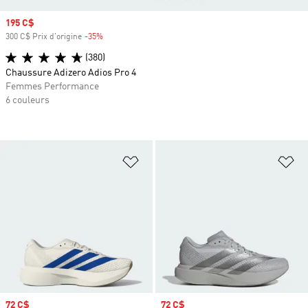
Prix soldé
195 C$
300 C$ Prix d'origine
-35%
Rabais
(380)
Chaussure Adizero Adios Pro 4
Femmes Performance
6 couleurs
Ajouter à la Liste de produits favor
Aj
Prix soldé
72 C$
Prix soldé
72 C$