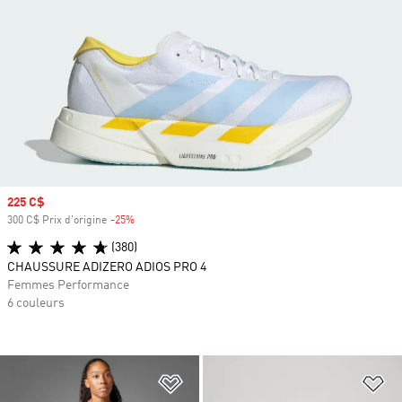
Prix soldé
225 C$
300 C$ Prix d'origine
-25%
Rabais
(380)
CHAUSSURE ADIZERO ADIOS PRO 4
Femmes Performance
6 couleurs
Ajouter à la Liste de produits favor
Aj