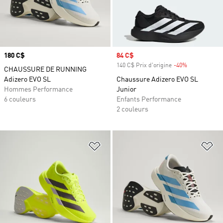
Prix
180 C$
Prix soldé
84 C$
140 C$ Prix d'origine
-40%
Rabais
CHAUSSURE DE RUNNING
Adizero EVO SL
Chaussure Adizero EVO SL
Hommes Performance
Junior
6 couleurs
Enfants Performance
2 couleurs
Ajouter à la Liste de produits favor
Aj