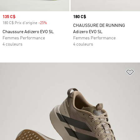
Prix soldé
135 C$
Prix
180 C$
180 C$ Prix d'origine
-25%
Rabais
CHAUSSURE DE RUNNING
Chaussure Adizero EVO SL
Adizero EVO SL
Femmes Performance
Femmes Performance
4 couleurs
4 couleurs
Aj