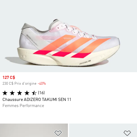
Prix soldé
127 C$
230 C$ Prix d'origine
-40%
Rabais
(16)
Chaussure ADIZERO TAKUMI SEN 11
Femmes Performance
Ajouter à la Liste de produits favor
Aj