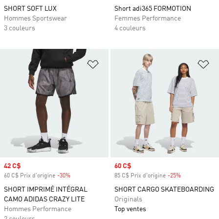
SHORT SOFT LUX
Short adi365 FORMOTION
Hommes Sportswear
Femmes Performance
3 couleurs
4 couleurs
Ajouter à la Liste de produits favor
Aj
Prix soldé
42 C$
Prix soldé
60 C$
60 C$ Prix d'origine
-30%
Rabais
85 C$ Prix d'origine
-25%
Rabais
SHORT IMPRIMÉ INTÉGRAL
SHORT CARGO SKATEBOARDING
CAMO ADIDAS CRAZY LITE
Originals
Hommes Performance
Top ventes