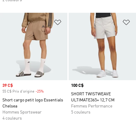
2 couleurs
Ajouter à la Liste de produits favor
Aj
Prix soldé
39 C$
Prix
100 C$
55 C$ Prix d'origine
-25%
Rabais
SHORT TWISTWEAVE
Short cargo petit logo Essentials
ULTIMATE365+ 12,7 CM
Chelsea
Femmes Performance
Hommes Sportswear
5 couleurs
4 couleurs