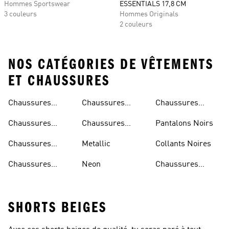
Hommes Sportswear
ESSENTIALS 17,8 CM
3 couleurs
Hommes Originals
2 couleurs
NOS CATÉGORIES DE VÊTEMENTS
ET CHAUSSURES
Chaussures
Chaussures
Chaussures
Beiges
Vertes
Oranges
Chaussures
Chaussures
Pantalons Noirs
Noires
Grises
Chaussures
Metallic
Collants Noires
Bleues
Chaussures
Neon
Chaussures
Bordeaux
Jaunes
SHORTS BEIGES