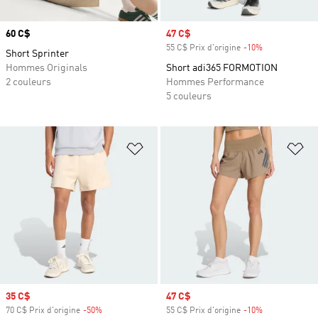
Prix
60 C$
Prix soldé
47 C$
55 C$ Prix d'origine
-10%
Rabais
Short Sprinter
Hommes Originals
Short adi365 FORMOTION
2 couleurs
Hommes Performance
5 couleurs
Ajouter à la Liste de produits favor
Aj
Prix soldé
35 C$
Prix soldé
47 C$
70 C$ Prix d'origine
-50%
Rabais
55 C$ Prix d'origine
-10%
Rabais