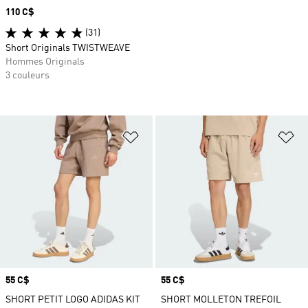
Prix
110 C$
(31)
Short Originals TWISTWEAVE
Hommes Originals
3 couleurs
Ajouter à la Liste de produits favor
Aj
Prix
55 C$
Prix
55 C$
SHORT PETIT LOGO ADIDAS KIT
SHORT MOLLETON TREFOIL