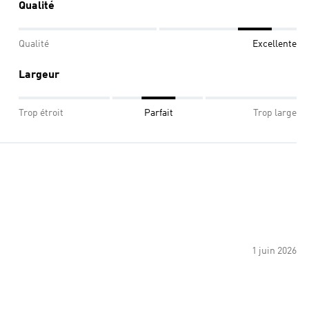
Qualité
Qualité
Excellente
Largeur
Trop étroit
Parfait
Trop large
1 juin 2026