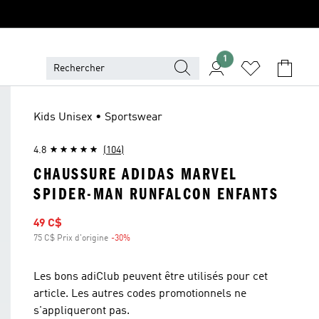
1
Kids Unisex • Sportswear
4.8
(104)
CHAUSSURE ADIDAS MARVEL
SPIDER-MAN RUNFALCON ENFANTS
Prix soldé
49 C$
75 C$ Prix d'origine
-30%
Rabais
Les bons adiClub peuvent être utilisés pour cet
article. Les autres codes promotionnels ne
s'appliqueront pas.