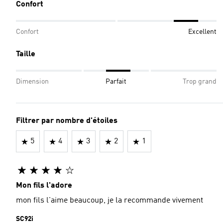
Confort
Confort
Excellent
Taille
Dimension
Parfait
Trop grand
Filtrer par nombre d'étoiles
5
4
3
2
1
Mon fils l'adore
mon fils l'aime beaucoup, je la recommande vivement
SC92i