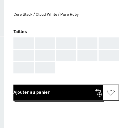
Core Black / Cloud White / Pure Ruby
Tailles
AAA
AAA
AAA
AAA
AAA
AAA
AAA
AAA
AAA
AAA
AAA
AAA
Ajouter au panier