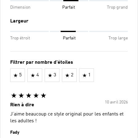
Dimension
Parfait
Trop grand
Largeur
Trop étroit
Parfait
Trop large
Filtrer par nombre d'étoiles
5
4
3
2
1
10 avril 2026
Rien à dire
J’aime beaucoup ce style original pour les enfants et
les adultes !
Fady