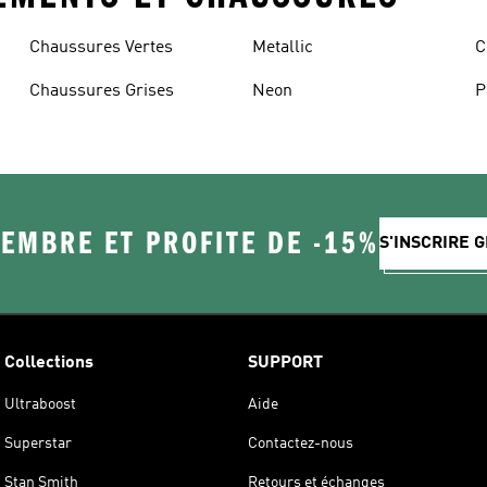
Chaussures Vertes
Metallic
C
Chaussures Grises
Neon
P
EMBRE ET PROFITE DE -15%
S'INSCRIRE 
Collections
SUPPORT
Ultraboost
Aide
Superstar
Contactez-nous
Stan Smith
Retours et échanges