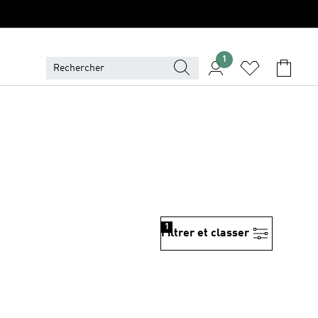
1
1
Filtrer et classer
is