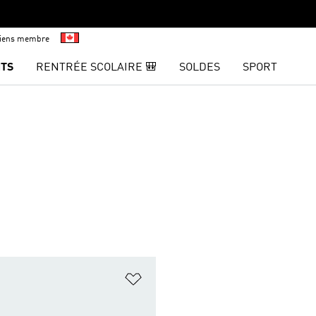
viens membre
TS
RENTRÉE SCOLAIRE 🎒
SOLDES
SPORT
ste de produits favoris
Ajouter à la Liste de produits favor