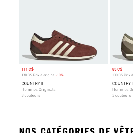
Prix soldé
111 C$
Prix soldé
85 C$
130 C$ Prix d'origine
-10%
Rabais
130 C$ Prix d
COUNTRY II
COUNTRY I
Hommes Originals
Hommes Or
3 couleurs
3 couleurs
NOS CATÉGORIES DE VÊ