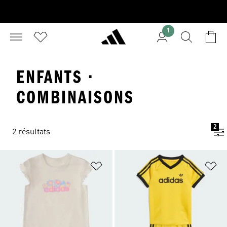
1
ENFANTS ·
COMBINAISONS
2
2 résultats
Ajouter à la Liste de produits favor
Aj