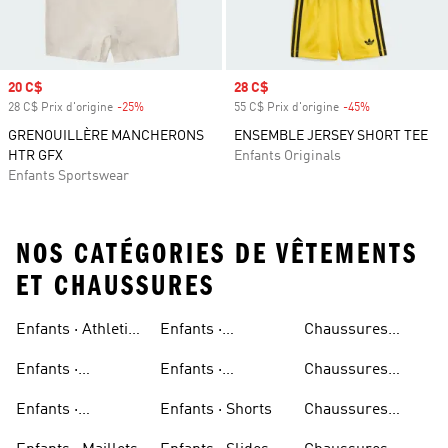
Prix soldé
20 C$
Prix soldé
28 C$
28 C$ Prix d'origine
-25%
Rabais
55 C$ Prix d'origine
-45%
Rabais
GRENOUILLÈRE MANCHERONS
ENSEMBLE JERSEY SHORT TEE
HTR GFX
Enfants Originals
Enfants Sportswear
NOS CATÉGORIES DE VÊTEMENTS
ET CHAUSSURES
Enfants · Athletic
Enfants ·
Chaussures
Sneakers
Pantalons
Beiges
Enfants ·
Enfants ·
Chaussures
Survêtements
Chaussures De
Noires
Enfants ·
Enfants · Shorts
Chaussures
Course
Chaussures De
Bleues