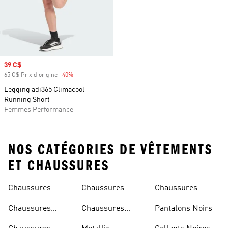
Prix soldé
39 C$
65 C$ Prix d'origine
-40%
Rabais
Legging adi365 Climacool
Running Short
Femmes Performance
NOS CATÉGORIES DE VÊTEMENTS
ET CHAUSSURES
Chaussures
Chaussures
Chaussures
Beiges
Vertes
Oranges
Chaussures
Chaussures
Pantalons Noirs
Noires
Grises