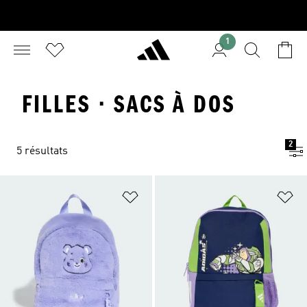
1
FILLES · SACS À DOS
2
5 résultats
Ajouter à la Liste de produits favor
Aj