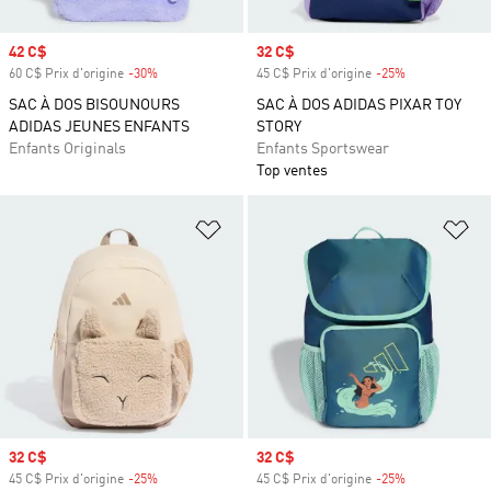
Prix soldé
42 C$
Prix soldé
32 C$
60 C$ Prix d'origine
-30%
Rabais
45 C$ Prix d'origine
-25%
Rabais
SAC À DOS BISOUNOURS
SAC À DOS ADIDAS PIXAR TOY
ADIDAS JEUNES ENFANTS
STORY
Enfants Originals
Enfants Sportswear
Top ventes
Ajouter à la Liste de produits favor
Aj
Prix soldé
32 C$
Prix soldé
32 C$
45 C$ Prix d'origine
-25%
Rabais
45 C$ Prix d'origine
-25%
Rabais