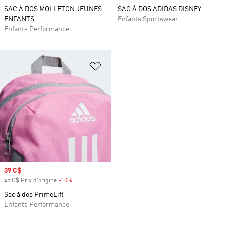
SAC À DOS MOLLETON JEUNES
SAC À DOS ADIDAS DISNEY
ENFANTS
Enfants Sportswear
Enfants Performance
Ajouter à la Liste de produits favor
Prix soldé
39 C$
45 C$ Prix d'origine
-10%
Rabais
Sac à dos PrimeLift
Enfants Performance