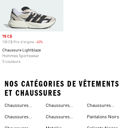
Prix soldé
78 C$
130 C$ Prix d'origine
-40%
Rabais
Chaussure Lightblaze
Hommes Sportswear
5 couleurs
NOS CATÉGORIES DE VÊTEMENTS
ET CHAUSSURES
Chaussures
Chaussures
Chaussures
Beiges
Vertes
Oranges
Chaussures
Chaussures
Pantalons Noirs
Noires
Grises