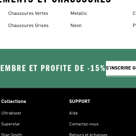
Chaussures Vertes
Metallic
C
Chaussures Grises
Neon
P
EMBRE ET PROFITE DE -15%
S'INSCRIRE 
Collections
SUPPORT
Ultraboost
Aide
Superstar
Contactez-nous
Stan Smith
Retours et échanges