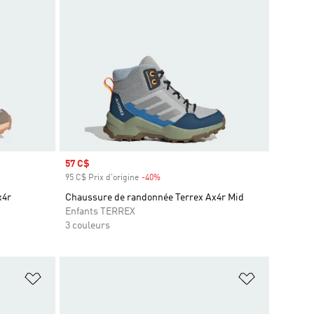
Prix soldé
57 C$
95 C$ Prix d'origine
-40%
Rabais
x4r
Chaussure de randonnée Terrex Ax4r Mid
Enfants TERREX
3 couleurs
is
Ajouter à la Liste de produits favoris
Ajouter à la