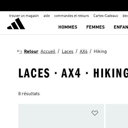
trouver un magasin
aide
commandes et retours
Cartes-Cadeaux
de
HOMMES
FEMMES
ENFAN
Retour
Accueil
Laces
AX4
Hiking
LACES · AX4 · HIKIN
8 résultats
Ajouter à la Li