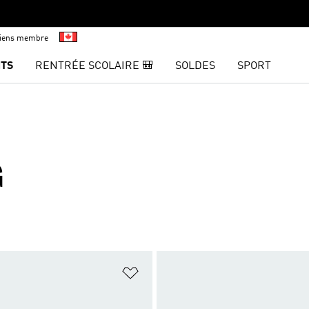
viens membre
TS
RENTRÉE SCOLAIRE 🎒
SOLDES
SPORT
G
ste de produits favoris
Ajouter à la Liste de produits favor