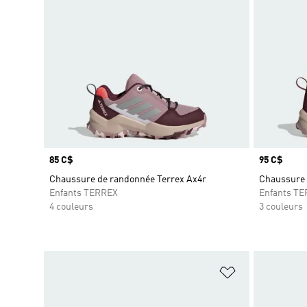
Prix
85 C$
Prix
95 C$
Chaussure de randonnée Terrex Ax4r
Chaussure 
Enfants TERREX
Enfants T
4 couleurs
3 couleurs
Ajouter à la Li