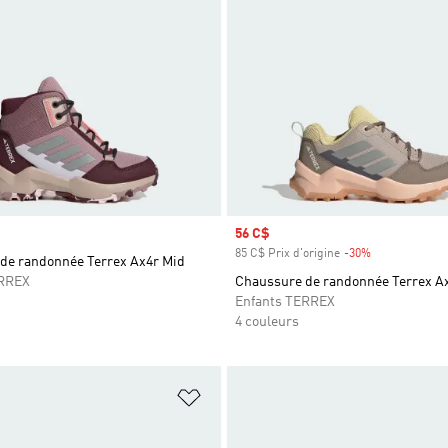
Prix soldé
56 C$
85 C$ Prix d'origine
-30%
Rabais
de randonnée Terrex Ax4r Mid
ERREX
Chaussure de randonnée Terrex A
Enfants TERREX
4 couleurs
ste de produits favoris
Ajouter à la Liste de produits favor