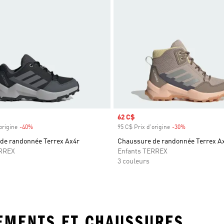
Prix soldé
62 C$
origine
-40%
Rabais
95 C$ Prix d'origine
-30%
Rabais
de randonnée Terrex Ax4r
Chaussure de randonnée Terrex A
ERREX
Enfants TERREX
3 couleurs
TEMENTS ET CHAUSSURES