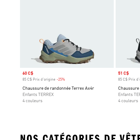
Prix soldé
60 C$
Prix soldé
51 C$
85 C$ Prix d'origine
-25%
Rabais
85 C$ Prix d'
Chaussure de randonnée Terrex Ax4r
Chaussure 
Enfants TERREX
Enfants T
4 couleurs
4 couleurs
NOS CATÉGORIES DE VÊ