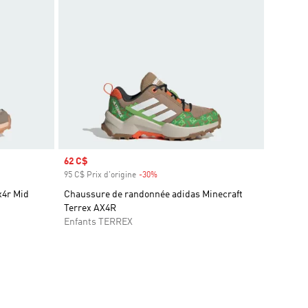
Prix soldé
62 C$
95 C$ Prix d'origine
-30%
Rabais
x4r Mid
Chaussure de randonnée adidas Minecraft
Terrex AX4R
Enfants TERREX