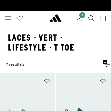
1
LACES · VERT ·
LIFESTYLE · T TOE
4
7 résultats
Ajouter à la Liste de produits favor
Aj