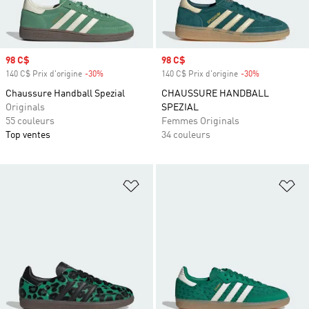
Prix soldé
98 C$
Prix soldé
98 C$
140 C$ Prix d'origine
-30%
Rabais
140 C$ Prix d'origine
-30%
Rabais
Chaussure Handball Spezial
CHAUSSURE HANDBALL
Originals
SPEZIAL
55 couleurs
Femmes Originals
Top ventes
34 couleurs
Ajouter à la Liste de produits favor
Aj