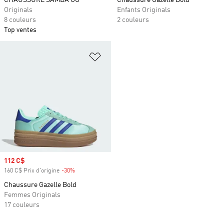
CHAUSSURE SAMBA OG
Chaussure Gazelle Bold
Originals
Enfants Originals
8 couleurs
2 couleurs
Top ventes
Ajouter à la Liste de produits favor
Prix soldé
112 C$
160 C$ Prix d'origine
-30%
Rabais
Chaussure Gazelle Bold
Femmes Originals
17 couleurs