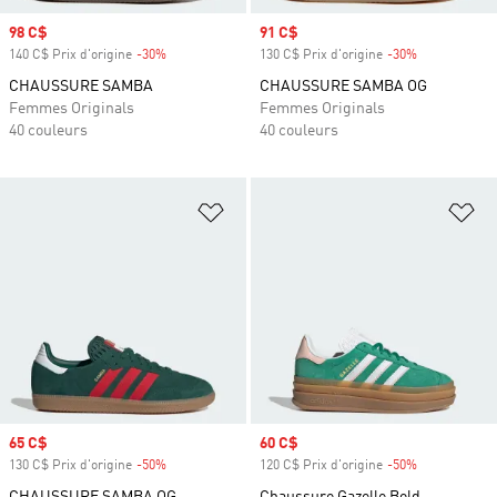
Prix soldé
98 C$
Prix soldé
91 C$
140 C$ Prix d'origine
-30%
Rabais
130 C$ Prix d'origine
-30%
Rabais
CHAUSSURE SAMBA
CHAUSSURE SAMBA OG
Femmes Originals
Femmes Originals
40 couleurs
40 couleurs
Ajouter à la Liste de produits favor
Aj
Prix soldé
65 C$
Prix soldé
60 C$
130 C$ Prix d'origine
-50%
Rabais
120 C$ Prix d'origine
-50%
Rabais