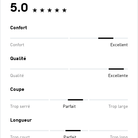
5.0
Confort
Confort
Excellent
Qualité
Qualité
Excellente
Coupe
Trop serré
Parfait
Trop large
Longueur
Trop court
Parfait
Trop long