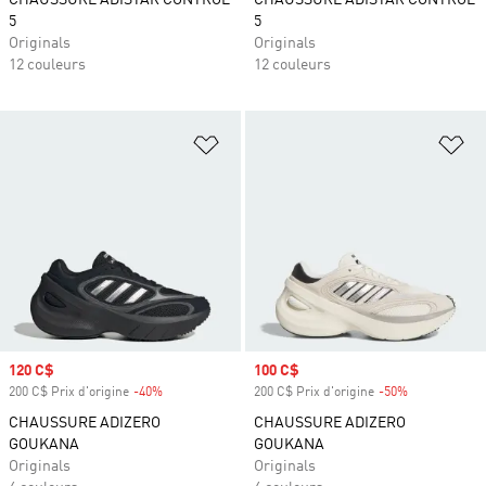
CHAUSSURE ADISTAR CONTROL
CHAUSSURE ADISTAR CONTROL
5
5
Originals
Originals
12 couleurs
12 couleurs
Ajouter à la Liste de produits favor
Aj
Prix soldé
120 C$
Prix soldé
100 C$
200 C$ Prix d'origine
-40%
Rabais
200 C$ Prix d'origine
-50%
Rabais
CHAUSSURE ADIZERO
CHAUSSURE ADIZERO
GOUKANA
GOUKANA
Originals
Originals