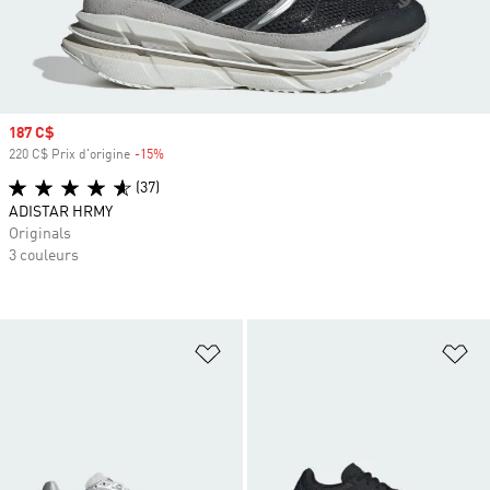
Prix soldé
187 C$
220 C$ Prix d'origine
-15%
Rabais
(37)
ADISTAR HRMY
Originals
3 couleurs
Ajouter à la Liste de produits favor
Aj