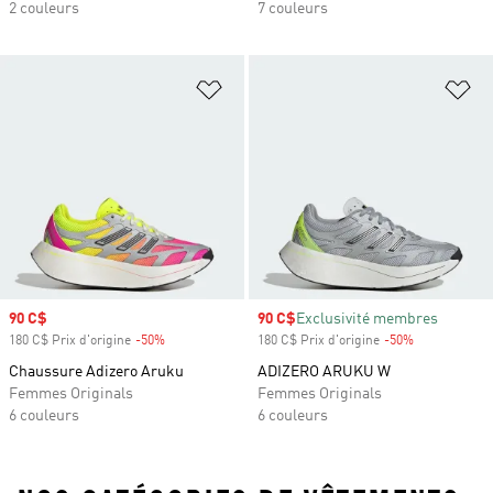
2 couleurs
7 couleurs
Ajouter à la Liste de produits favor
Aj
Prix soldé
90 C$
Prix soldé
90 C$
Exclusivité membres
180 C$ Prix d'origine
-50%
Rabais
180 C$ Prix d'origine
-50%
Rabais
Chaussure Adizero Aruku
ADIZERO ARUKU W
Femmes Originals
Femmes Originals
6 couleurs
6 couleurs