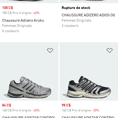
Prix soldé
108 C$
Rupture de stock
180 C$ Prix d'origine
-40%
Rabais
CHAUSSURE ADIZERO ADIOS OG
Chaussure Adizero Aruku
Femmes Originals
Femmes Originals
2 couleurs
6 couleurs
Ajouter à la Liste de produits favor
Aj
Prix soldé
84 C$
Prix soldé
98 C$
140 C$ Prix d'origine
-40%
Rabais
140 C$ Prix d'origine
-30%
Rabais