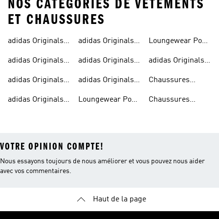
NOS CATÉGORIES DE VÊTEMENTS
ET CHAUSSURES
adidas Originals ·
adidas Originals ·
Loungewear Pour
Chemises
Vert
Femmes
adidas Originals ·
adidas Originals ·
adidas Originals ·
Athletic Sneakers
Neon
Jaune
adidas Originals ·
adidas Originals ·
Chaussures
Noir
Rose
Beiges
adidas Originals ·
Loungewear Pour
Chaussures
Bleu
Hommes
Noires
VOTRE OPINION COMPTE!
Nous essayons toujours de nous améliorer et vous pouvez nous aider
avec vos commentaires.
Haut de la page