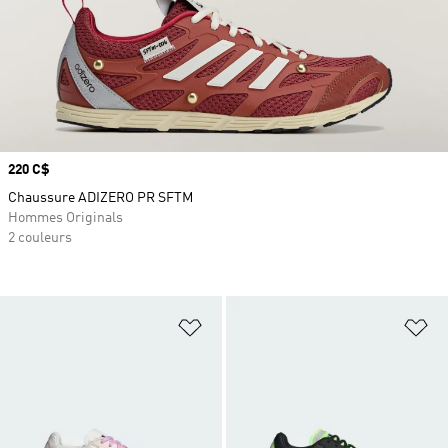
Prix
220 C$
Chaussure ADIZERO PR SFTM
Hommes Originals
2 couleurs
Ajouter à la Liste de produits favor
Aj