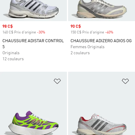
Prix soldé
98 C$
Prix soldé
90 C$
140 C$ Prix d'origine
-30%
Rabais
150 C$ Prix d'origine
-40%
Rabais
CHAUSSURE ADISTAR CONTROL
CHAUSSURE ADIZERO ADIOS OG
5
Femmes Originals
Originals
2 couleurs
12 couleurs
Ajouter à la Liste de produits favor
Aj