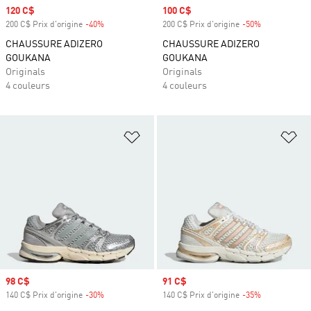
Prix soldé
120 C$
Prix soldé
100 C$
200 C$ Prix d'origine
-40%
Rabais
200 C$ Prix d'origine
-50%
Rabais
CHAUSSURE ADIZERO
CHAUSSURE ADIZERO
GOUKANA
GOUKANA
Originals
Originals
4 couleurs
4 couleurs
Ajouter à la Liste de produits favor
Aj
Prix soldé
98 C$
Prix soldé
91 C$
140 C$ Prix d'origine
-30%
Rabais
140 C$ Prix d'origine
-35%
Rabais