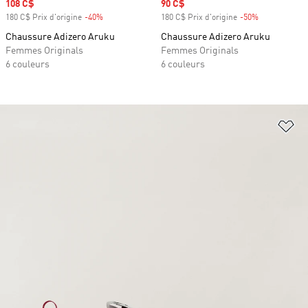
Prix soldé
108 C$
Prix soldé
90 C$
180 C$ Prix d'origine
-40%
Rabais
180 C$ Prix d'origine
-50%
Rabais
Chaussure Adizero Aruku
Chaussure Adizero Aruku
Femmes Originals
Femmes Originals
6 couleurs
6 couleurs
Aj