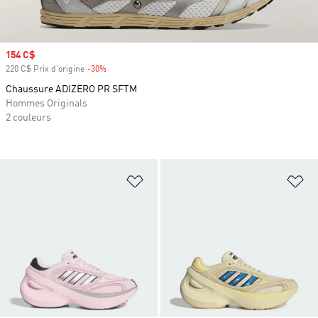
Prix soldé
154 C$
220 C$ Prix d'origine
-30%
Rabais
Chaussure ADIZERO PR SFTM
Hommes Originals
2 couleurs
Ajouter à la Liste de produits favor
Aj