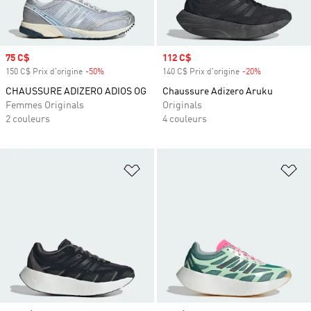
Prix soldé
75 C$
Prix soldé
112 C$
150 C$ Prix d'origine
-50%
Rabais
140 C$ Prix d'origine
-20%
Rabais
CHAUSSURE ADIZERO ADIOS OG
Chaussure Adizero Aruku
Femmes Originals
Originals
2 couleurs
4 couleurs
Ajouter à la Liste de produits favor
Aj