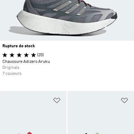
Rupture de stock
(20)
Chaussure Adizero Aruku
Originals
7 couleurs
Ajouter à la Liste de produits favor
Aj