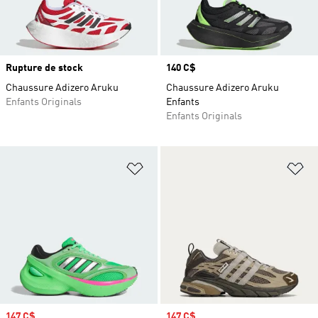
Rupture de stock
Prix
140 C$
Chaussure Adizero Aruku
Chaussure Adizero Aruku
Enfants Originals
Enfants
Enfants Originals
Ajouter à la Liste de produits favor
Aj
Prix soldé
147 C$
Prix soldé
147 C$