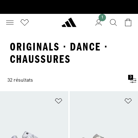
1
ORIGINALS · DANCE ·
CHAUSSURES
3
32 résultats
Ajouter à la Liste de produits favor
Aj