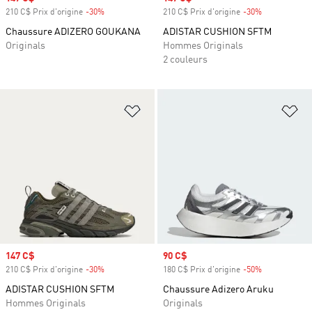
210 C$ Prix d'origine
-30%
Rabais
210 C$ Prix d'origine
-30%
Rabais
Chaussure ADIZERO GOUKANA
ADISTAR CUSHION SFTM
Originals
Hommes Originals
2 couleurs
Ajouter à la Liste de produits favor
Aj
Prix soldé
147 C$
Prix soldé
90 C$
210 C$ Prix d'origine
-30%
Rabais
180 C$ Prix d'origine
-50%
Rabais
ADISTAR CUSHION SFTM
Chaussure Adizero Aruku
Hommes Originals
Originals