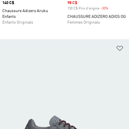
Prix
140 C$
Prix soldé
98 C$
150 C$ Prix d'origine
-30%
Rabais
Chaussure Adizero Aruku
Enfants
CHAUSSURE ADIZERO ADIOS OG
Enfants Originals
Femmes Originals
Aj