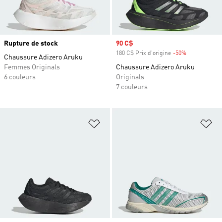
Rupture de stock
Prix soldé
90 C$
180 C$ Prix d'origine
-50%
Rabais
Chaussure Adizero Aruku
Femmes Originals
Chaussure Adizero Aruku
6 couleurs
Originals
7 couleurs
Ajouter à la Liste de produits favor
Aj