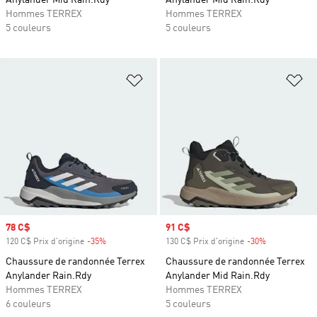
Anylander Mid Rain.Rdy
Anylander Mid Rain.Rdy
Hommes TERREX
Hommes TERREX
5 couleurs
5 couleurs
Ajouter à la Liste de produits favor
Aj
Prix soldé
78 C$
Prix soldé
91 C$
120 C$ Prix d'origine
-35%
Rabais
130 C$ Prix d'origine
-30%
Rabais
Chaussure de randonnée Terrex
Chaussure de randonnée Terrex
Anylander Rain.Rdy
Anylander Mid Rain.Rdy
Hommes TERREX
Hommes TERREX
6 couleurs
5 couleurs