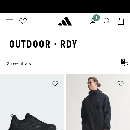
1
OUTDOOR · RDY
2
30 résultats
Ajouter à la Liste de produits favor
Aj