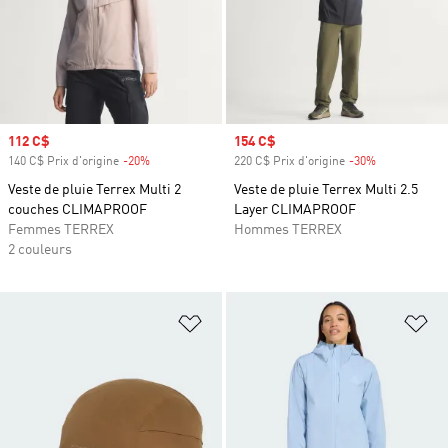
Prix soldé
112 C$
Prix soldé
154 C$
140 C$ Prix d'origine
-20%
Rabais
220 C$ Prix d'origine
-30%
Rabais
Veste de pluie Terrex Multi 2
Veste de pluie Terrex Multi 2.5
couches CLIMAPROOF
Layer CLIMAPROOF
Femmes TERREX
Hommes TERREX
2 couleurs
Ajouter à la Liste de produits favor
Aj