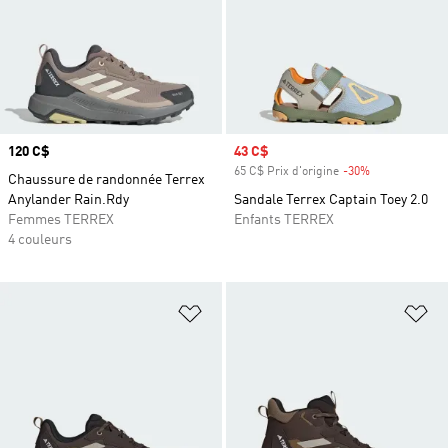
Prix
120 C$
Prix soldé
43 C$
65 C$ Prix d'origine
-30%
Rabais
Chaussure de randonnée Terrex
Anylander Rain.Rdy
Sandale Terrex Captain Toey 2.0
Femmes TERREX
Enfants TERREX
4 couleurs
Ajouter à la Liste de produits favor
Aj