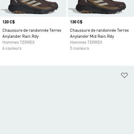
Prix
120 C$
Prix
130 C$
Chaussure de randonnée Terrex
Chaussure de randonnée Terrex
Anylander Rain.Rdy
Anylander Mid Rain.Rdy
Hommes TERREX
Hommes TERREX
6 couleurs
5 couleurs
Aj