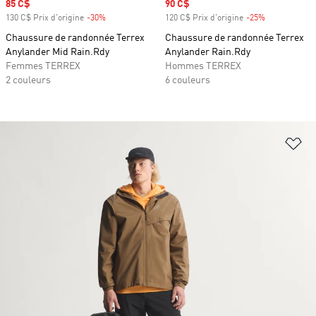
Prix soldé
85 C$
Prix soldé
90 C$
130 C$ Prix d'origine
-30%
Rabais
120 C$ Prix d'origine
-25%
Rabais
Chaussure de randonnée Terrex
Chaussure de randonnée Terrex
Anylander Mid Rain.Rdy
Anylander Rain.Rdy
Femmes TERREX
Hommes TERREX
2 couleurs
6 couleurs
Aj