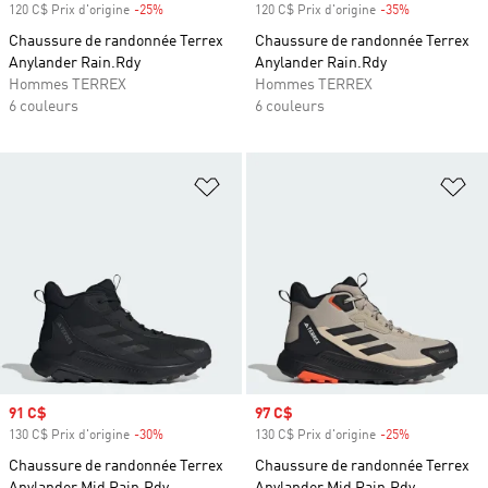
120 C$ Prix d'origine
-25%
Rabais
120 C$ Prix d'origine
-35%
Rabais
Chaussure de randonnée Terrex
Chaussure de randonnée Terrex
Anylander Rain.Rdy
Anylander Rain.Rdy
Hommes TERREX
Hommes TERREX
6 couleurs
6 couleurs
Ajouter à la Liste de produits favor
Aj
Prix soldé
91 C$
Prix soldé
97 C$
130 C$ Prix d'origine
-30%
Rabais
130 C$ Prix d'origine
-25%
Rabais
Chaussure de randonnée Terrex
Chaussure de randonnée Terrex