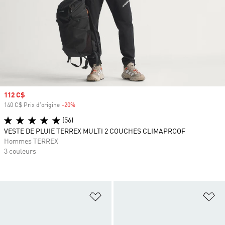
Prix soldé
112 C$
140 C$ Prix d'origine
-20%
Rabais
(56)
VESTE DE PLUIE TERREX MULTI 2 COUCHES CLIMAPROOF
Hommes TERREX
3 couleurs
Ajouter à la Liste de produits favor
Aj