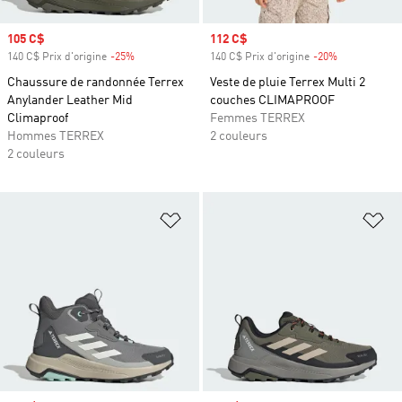
Prix soldé
105 C$
Prix soldé
112 C$
140 C$ Prix d'origine
-25%
Rabais
140 C$ Prix d'origine
-20%
Rabais
Chaussure de randonnée Terrex
Veste de pluie Terrex Multi 2
Anylander Leather Mid
couches CLIMAPROOF
Climaproof
Femmes TERREX
Hommes TERREX
2 couleurs
2 couleurs
Ajouter à la Liste de produits favor
Aj