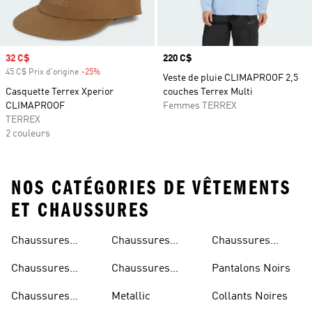
Prix soldé
32 C$
Prix
220 C$
45 C$ Prix d'origine
-25%
Rabais
Veste de pluie CLIMAPROOF 2,5
Casquette Terrex Xperior
couches Terrex Multi
CLIMAPROOF
Femmes TERREX
TERREX
2 couleurs
NOS CATÉGORIES DE VÊTEMENTS
ET CHAUSSURES
Chaussures
Chaussures
Chaussures
Beiges
Vertes
Oranges
Chaussures
Chaussures
Pantalons Noirs
Noires
Grises
Chaussures
Metallic
Collants Noires