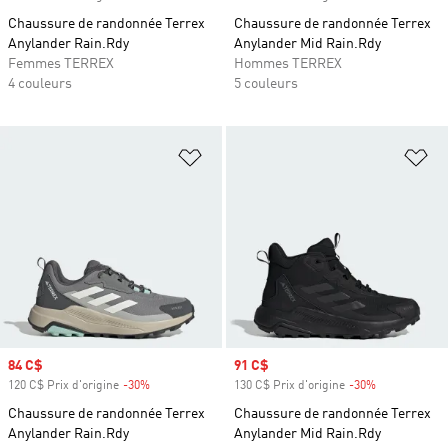
Chaussure de randonnée Terrex
Chaussure de randonnée Terrex
Anylander Rain.Rdy
Anylander Mid Rain.Rdy
Femmes TERREX
Hommes TERREX
4 couleurs
5 couleurs
Ajouter à la Liste de produits favor
Aj
Prix soldé
84 C$
Prix soldé
91 C$
120 C$ Prix d'origine
-30%
Rabais
130 C$ Prix d'origine
-30%
Rabais
Chaussure de randonnée Terrex
Chaussure de randonnée Terrex
Anylander Rain.Rdy
Anylander Mid Rain.Rdy