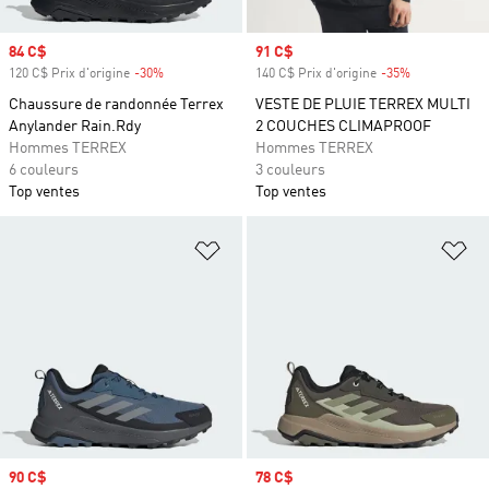
Prix soldé
84 C$
Prix soldé
91 C$
120 C$ Prix d'origine
-30%
Rabais
140 C$ Prix d'origine
-35%
Rabais
Chaussure de randonnée Terrex
VESTE DE PLUIE TERREX MULTI
Anylander Rain.Rdy
2 COUCHES CLIMAPROOF
Hommes TERREX
Hommes TERREX
6 couleurs
3 couleurs
Top ventes
Top ventes
Ajouter à la Liste de produits favor
Aj
Prix soldé
90 C$
Prix soldé
78 C$