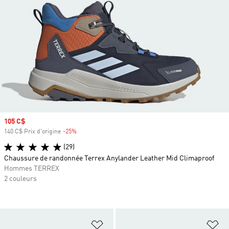
Prix soldé
105 C$
140 C$ Prix d'origine
-25%
Rabais
(29)
Chaussure de randonnée Terrex Anylander Leather Mid Climaproof
Hommes TERREX
2 couleurs
Ajouter à la Liste de produits favor
Aj