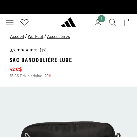
1
/
/
Accueil
Workout
Accessoires
3.7
(17)
SAC BANDOULIÈRE LUXE
Prix soldé
42 C$
55 C$ Prix d'origine
-20%
Rabais