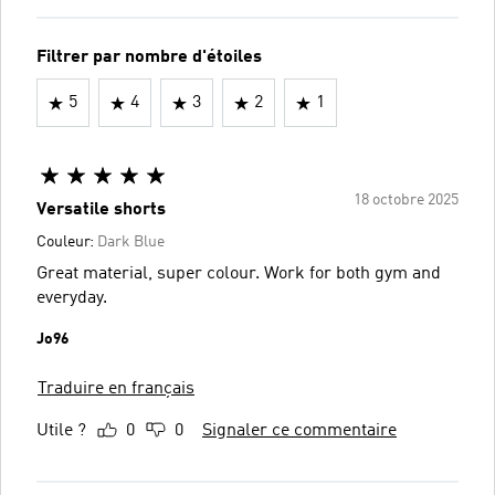
Filtrer par nombre d'étoiles
5
4
3
2
1
18 octobre 2025
Versatile shorts
Couleur:
Dark Blue
Great material, super colour. Work for both gym and
everyday.
Jo96
Traduire en français
Utile ?
0
0
Signaler ce commentaire