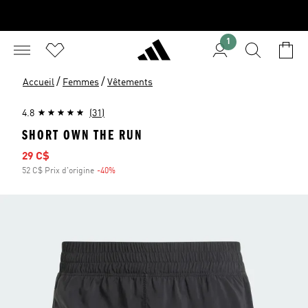
1
/
/
Accueil
Femmes
Vêtements
4.8
(31)
SHORT OWN THE RUN
Prix soldé
29 C$
52 C$ Prix d'origine
-40%
Rabais