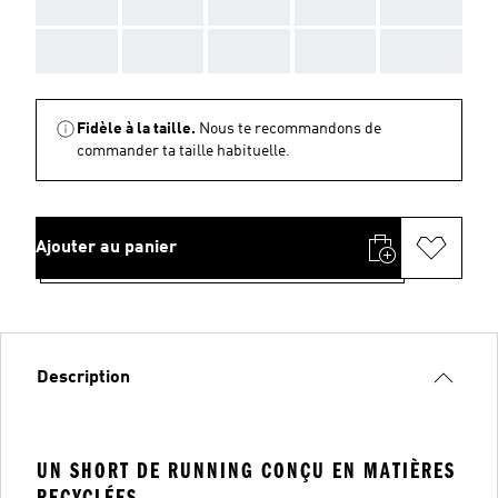
AAA
AAA
AAA
AAA
AAA
AAA
AAA
AAA
AAA
AAA
Fidèle à la taille.
Nous te recommandons de
commander ta taille habituelle.
Ajouter au panier
Description
UN SHORT DE RUNNING CONÇU EN MATIÈRES
RECYCLÉES.