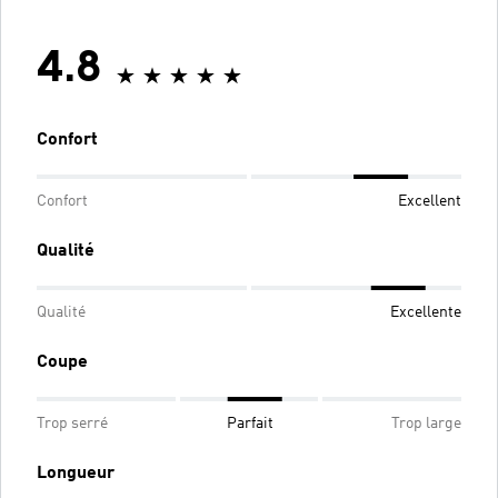
4.8
Confort
Confort
Excellent
Qualité
Qualité
Excellente
Coupe
Trop serré
Parfait
Trop large
Longueur