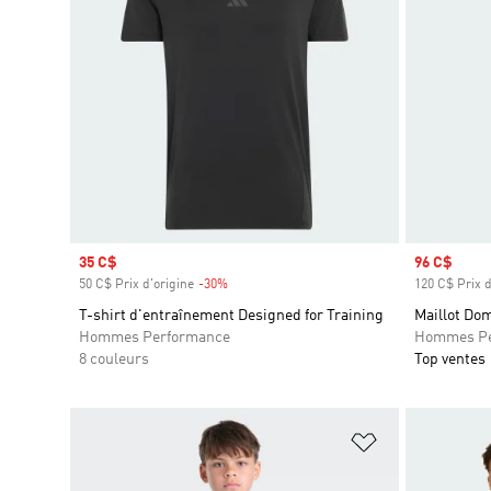
Prix soldé
35 C$
Prix soldé
96 C$
50 C$ Prix d'origine
-30%
Rabais
120 C$ Prix d
T-shirt d'entraînement Designed for Training
Maillot Dom
Hommes Performance
Hommes Pe
8 couleurs
Top ventes
Ajouter à la Li