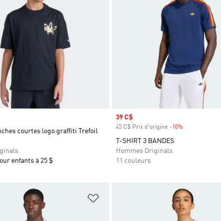
Prix soldé
39 C$
45 C$ Prix d'origine
-10%
Rabais
ches courtes logo graffiti Trefoil
T-SHIRT 3 BANDES
ginals
Hommes Originals
pour enfants à 25 $
11 couleurs
ste de produits favoris
Ajouter à la Liste de produits favor