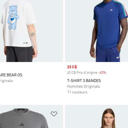
Prix soldé
23 C$
45 C$ Prix d'origine
-45%
Rabais
ARE BEAR OS
iginals
T-SHIRT 3 BANDES
Hommes Originals
11 couleurs
ste de produits favoris
Ajouter à la Liste de produits favor