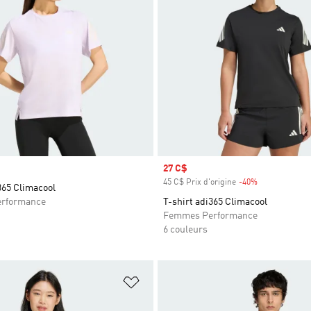
Prix soldé
27 C$
45 C$ Prix d'origine
-40%
Rabais
365 Climacool
rformance
T-shirt adi365 Climacool
Femmes Performance
6 couleurs
ste de produits favoris
Ajouter à la Liste de produits favor