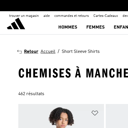
trouver un magasin
aide
commandes et retours
Cartes-Cadeaux
de
HOMMES
FEMMES
ENFAN
Retour
Accueil
Short Sleeve Shirts
CHEMISES À MANCH
462 résultats
Ajouter à la Li