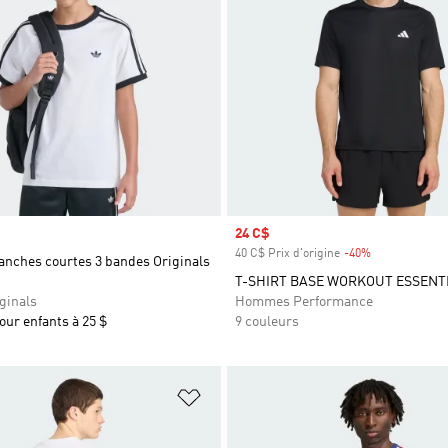
Prix soldé
24 C$
40 C$ Prix d'origine
-40%
Rabais
anches courtes 3 bandes Originals
T-SHIRT BASE WORKOUT ESSENT
ginals
Hommes Performance
pour enfants à 25 $
9 couleurs
ste de produits favoris
Ajouter à la Liste de produits favor