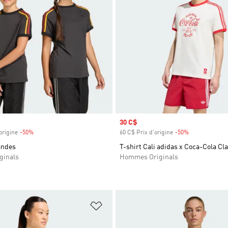
Prix soldé
30 C$
origine
-50%
Rabais
60 C$ Prix d'origine
-50%
Rabais
andes
T-shirt Cali adidas x Coca-Cola Cl
ginals
Hommes Originals
ste de produits favoris
Ajouter à la Liste de produits favor