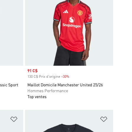
Prix soldé
91 C$
130 C$ Prix d'origine
-30%
Rabais
assic Sport
Maillot Domicile Manchester United 25/26
Hommes Performance
Top ventes
is
Ajouter à la Liste de produits favoris
Ajouter à la