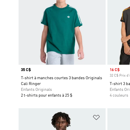
Prix
35 C$
Prix soldé
16 C$
32 C$ Prix d'
T-shirt à manches courtes 3 bandes Originals
Cali Ringer
T-shirt 3 b
Enfants Originals
Enfants Ori
2 t-shirts pour enfants à 25 $
4 couleurs
Ajouter à la Li