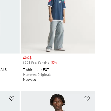
Prix soldé
40 C$
80 C$ Prix d'origine
-50%
Rabais
IALS
T-shirt Italie EQT
Hommes Originals
Nouveau
is
Ajouter à la Liste de produits favoris
Ajouter à la