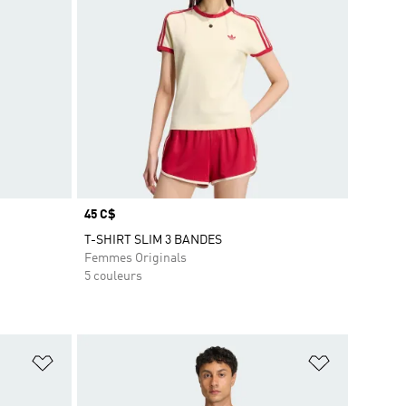
Prix
45 C$
T-SHIRT SLIM 3 BANDES
Femmes Originals
5 couleurs
is
Ajouter à la Liste de produits favoris
Ajouter à la