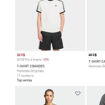
Prix soldé
32 C$
Prix
60 C$
45 C$ Prix d'origine
-25%
Rabais
T-SHIRT C
T-SHIRT 3 BANDES
Hommes Or
Hommes Originals
11 couleurs
Top ventes
Ajouter à la Li