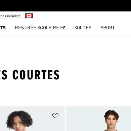
viens membre
TS
RENTRÉE SCOLAIRE 🎒
SOLDES
SPORT
ES COURTES
ste de produits favoris
Ajouter à la Liste de produits favor