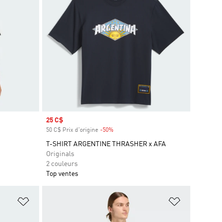
Prix soldé
25 C$
50 C$ Prix d'origine
-50%
Rabais
T-SHIRT ARGENTINE THRASHER x AFA
Originals
2 couleurs
Top ventes
is
Ajouter à la Liste de produits favoris
Ajouter à la