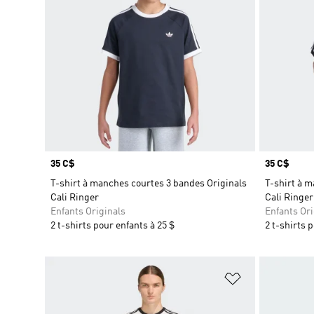
Prix
35 C$
Prix
35 C$
T-shirt à manches courtes 3 bandes Originals
T-shirt à m
Cali Ringer
Cali Ringer
Enfants Originals
Enfants Ori
2 t-shirts pour enfants à 25 $
2 t-shirts 
Ajouter à la Li