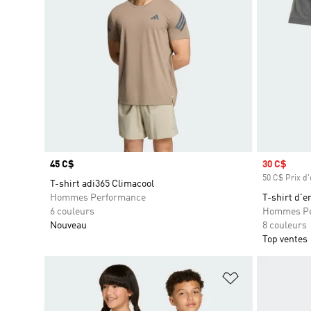
Prix
45 C$
Prix soldé
30 C$
50 C$ Prix d'
T-shirt adi365 Climacool
Hommes Performance
T-shirt d'e
6 couleurs
Hommes Pe
Nouveau
8 couleurs
Top ventes
Ajouter à la Li