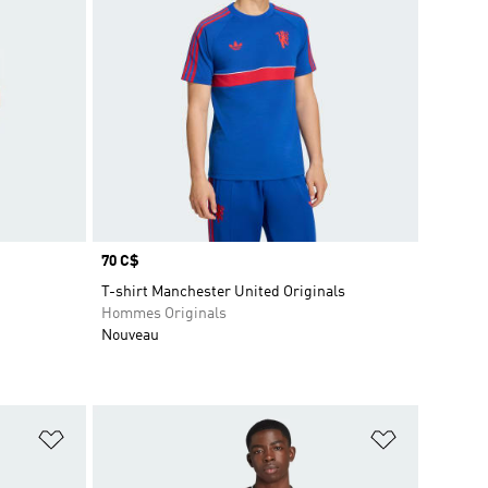
Prix
70 C$
T-shirt Manchester United Originals
Hommes Originals
Nouveau
is
Ajouter à la Liste de produits favoris
Ajouter à la