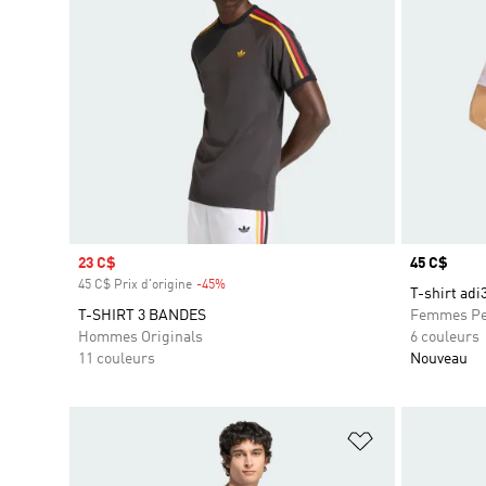
Prix soldé
23 C$
Prix
45 C$
45 C$ Prix d'origine
-45%
Rabais
T-shirt adi
T-SHIRT 3 BANDES
Femmes Pe
Hommes Originals
6 couleurs
11 couleurs
Nouveau
Ajouter à la Li