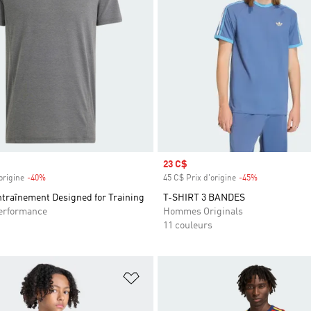
Prix soldé
23 C$
origine
-40%
Rabais
45 C$ Prix d'origine
-45%
Rabais
ntraînement Designed for Training
T-SHIRT 3 BANDES
rformance
Hommes Originals
11 couleurs
ste de produits favoris
Ajouter à la Liste de produits favor