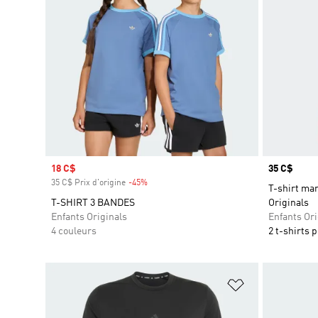
Prix soldé
18 C$
Prix
35 C$
35 C$ Prix d'origine
-45%
Rabais
T-shirt man
T-SHIRT 3 BANDES
Originals
Enfants Originals
Enfants Ori
4 couleurs
2 t-shirts 
Ajouter à la Li