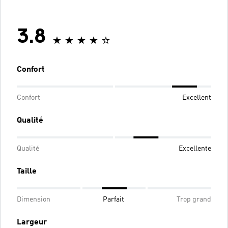
3.8
Confort
Confort
Excellent
Qualité
Qualité
Excellente
Taille
Dimension
Parfait
Trop grand
Largeur