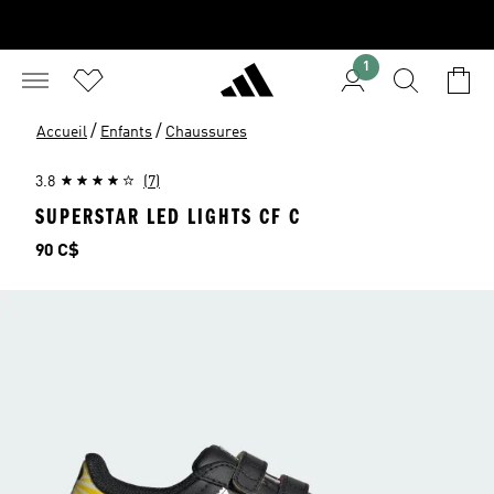
1
/
/
Accueil
Enfants
Chaussures
3.8
(7)
SUPERSTAR LED LIGHTS CF C
Prix
90 C$