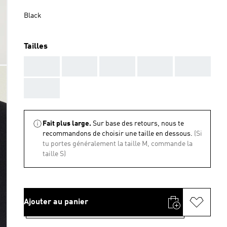
Black
Tailles
AAA
AAA
AAA
AAA
AAA
AAA
Fait plus large.
Sur base des retours, nous te
recommandons de choisir une taille en dessous.
(Si
tu portes généralement la taille M, commande la
taille S)
Ajouter au panier