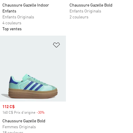
Chaussure Gazelle Indoor
Chaussure Gazelle Bold
Enfants
Enfants Originals
Enfants Originals
2 couleurs
4 couleurs
Top ventes
Ajouter à la Liste de produits favor
Prix soldé
112 C$
160 C$ Prix d'origine
-30%
Rabais
Chaussure Gazelle Bold
Femmes Originals