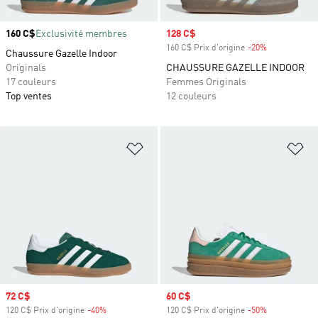
Prix
160 C$
Exclusivité membres
Prix soldé
128 C$
160 C$ Prix d'origine
-20%
Rabais
Chaussure Gazelle Indoor
Originals
CHAUSSURE GAZELLE INDOOR
17 couleurs
Femmes Originals
Top ventes
12 couleurs
Ajouter à la Liste de produits favor
Aj
Prix soldé
72 C$
Prix soldé
60 C$
120 C$ Prix d'origine
-40%
Rabais
120 C$ Prix d'origine
-50%
Rabais