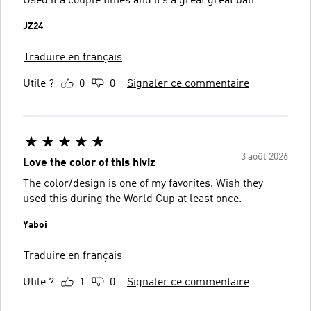
Used it a couple times and it’s a great great ball
JZ24
Traduire en français
Utile ?
0
0
Signaler ce commentaire
3 août 2026
Love the color of this hiviz
The color/design is one of my favorites. Wish they
used this during the World Cup at least once.
Yaboi
Traduire en français
Utile ?
1
0
Signaler ce commentaire