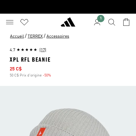
1
/
/
Accueil
TERREX
Accessoires
4.7
(17)
XPL RFL BEANIE
Prix soldé
25 C$
50 C$ Prix d'origine
-50%
Rabais