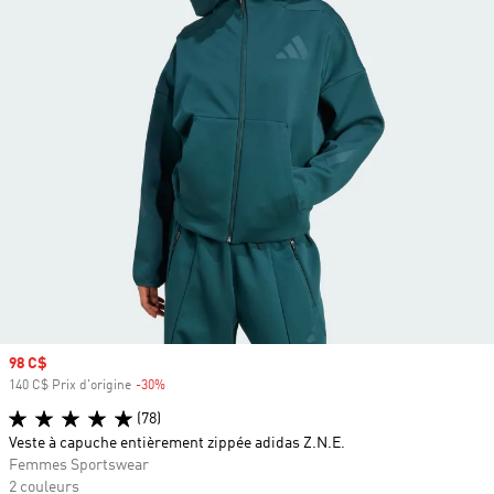
Prix soldé
98 C$
140 C$ Prix d'origine
-30%
Rabais
(78)
Veste à capuche entièrement zippée adidas Z.N.E.
Femmes Sportswear
2 couleurs