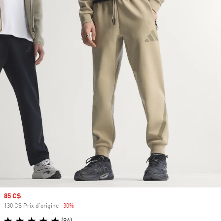
Prix soldé
85 C$
130 C$ Prix d'origine
-30%
Rabais