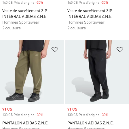
140 C$ Prix d'origine
-30%
Rabais
140 C$ Prix d'origine
-30%
Rabais
Veste de survêtement ZIP
Veste de survêtement ZIP
INTÉGRAL ADIDAS Z.N.E.
INTÉGRAL ADIDAS Z.N.E.
Hommes Sportswear
Hommes Sportswear
2 couleurs
2 couleurs
Ajouter à la Liste de produits favor
Aj
Prix soldé
91 C$
Prix soldé
91 C$
130 C$ Prix d'origine
-30%
Rabais
130 C$ Prix d'origine
-30%
Rabais
PANTALON ADIDAS Z.N.E.
PANTALON ADIDAS Z.N.E.