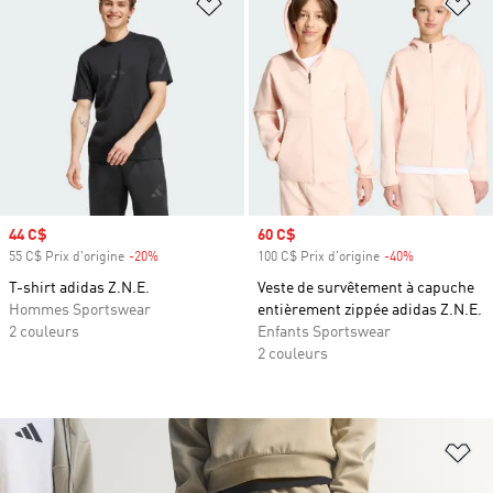
Ajouter à la Liste de produits favor
Aj
Prix soldé
44 C$
Prix soldé
60 C$
55 C$ Prix d'origine
-20%
Rabais
100 C$ Prix d'origine
-40%
Rabais
T-shirt adidas Z.N.E.
Veste de survêtement à capuche
Hommes Sportswear
entièrement zippée adidas Z.N.E.
2 couleurs
Enfants Sportswear
2 couleurs
Aj