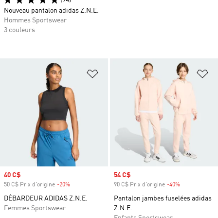
(94)
Nouveau pantalon adidas Z.N.E.
Hommes Sportswear
3 couleurs
Ajouter à la Liste de produits favor
Aj
Prix soldé
40 C$
Prix soldé
54 C$
50 C$ Prix d'origine
-20%
Rabais
90 C$ Prix d'origine
-40%
Rabais
DÉBARDEUR ADIDAS Z.N.E.
Pantalon jambes fuselées adidas
Femmes Sportswear
Z.N.E.