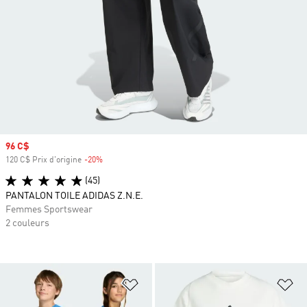
Prix soldé
96 C$
120 C$ Prix d'origine
-20%
Rabais
(45)
PANTALON TOILE ADIDAS Z.N.E.
Femmes Sportswear
2 couleurs
Ajouter à la Liste de produits favor
Aj