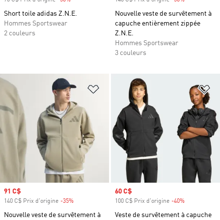
70 C$ Prix d'origine
-50%
Rabais
140 C$ Prix d'origine
-50%
Rabais
Short toile adidas Z.N.E.
Nouvelle veste de survêtement à
Hommes Sportswear
capuche entièrement zippée
2 couleurs
Z.N.E.
Hommes Sportswear
3 couleurs
Ajouter à la Liste de produits favor
Aj
Prix soldé
91 C$
Prix soldé
60 C$
140 C$ Prix d'origine
-35%
Rabais
100 C$ Prix d'origine
-40%
Rabais
Nouvelle veste de survêtement à
Veste de survêtement à capuche