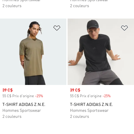
Hommes Sportswear
Hommes Sportswear
2 couleurs
2 couleurs
Ajouter à la Liste de produits favor
Aj
Prix soldé
39 C$
Prix soldé
39 C$
55 C$ Prix d'origine
-25%
Rabais
55 C$ Prix d'origine
-25%
Rabais
T-SHIRT ADIDAS Z.N.E.
T-SHIRT ADIDAS Z.N.E.
Hommes Sportswear
Hommes Sportswear
2 couleurs
2 couleurs