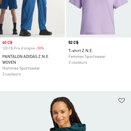
Prix soldé
60 C$
Prix
52 C$
120 C$ Prix d'origine
-50%
Rabais
T-shirt Z.N.E.
PANTALON ADIDAS Z.N.E.
Femmes Sportswear
WOVEN
2 couleurs
Hommes Sportswear
2 couleurs
Aj