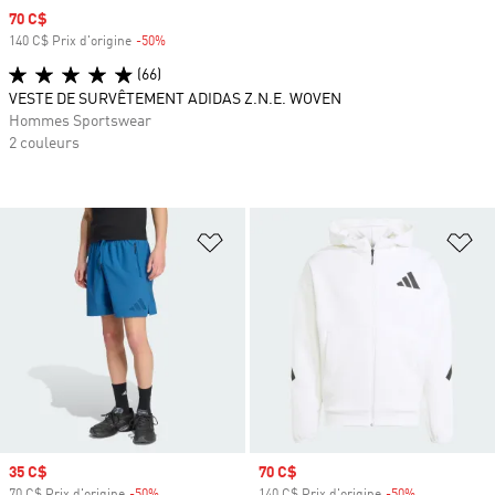
Prix soldé
70 C$
140 C$ Prix d'origine
-50%
Rabais
(66)
VESTE DE SURVÊTEMENT ADIDAS Z.N.E. WOVEN
Hommes Sportswear
2 couleurs
Ajouter à la Liste de produits favor
Aj
Prix soldé
35 C$
Prix soldé
70 C$