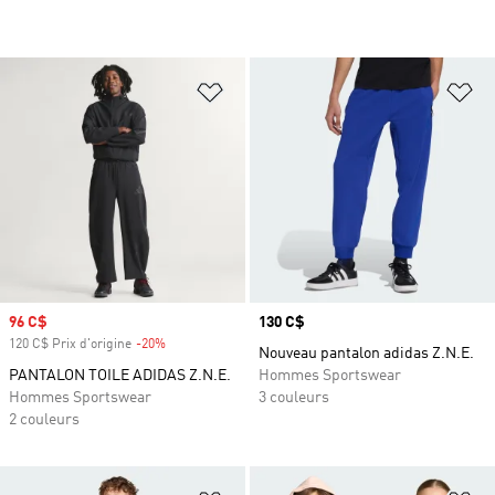
Ajouter à la Liste de produits favor
Aj
Prix soldé
96 C$
Prix
130 C$
120 C$ Prix d'origine
-20%
Rabais
Nouveau pantalon adidas Z.N.E.
PANTALON TOILE ADIDAS Z.N.E.
Hommes Sportswear
Hommes Sportswear
3 couleurs
2 couleurs