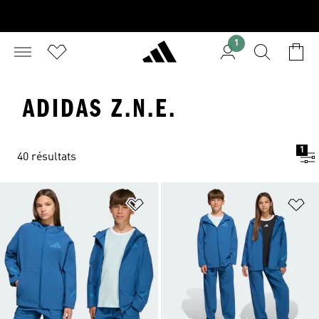
1
ADIDAS Z.N.E.
1
40 résultats
Ajouter à la Liste de produits favor
Aj