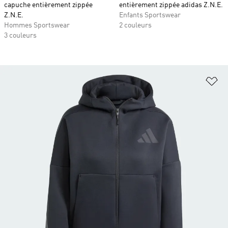
capuche entièrement zippée
entièrement zippée adidas Z.N.E.
Z.N.E.
Enfants Sportswear
Hommes Sportswear
2 couleurs
3 couleurs
Aj