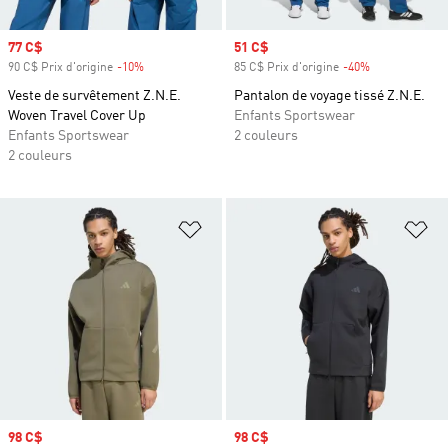
Prix soldé
77 C$
Prix soldé
51 C$
90 C$ Prix d'origine
-10%
Rabais
85 C$ Prix d'origine
-40%
Rabais
Veste de survêtement Z.N.E.
Pantalon de voyage tissé Z.N.E.
Woven Travel Cover Up
Enfants Sportswear
Enfants Sportswear
2 couleurs
2 couleurs
Ajouter à la Liste de produits favor
Aj
Prix soldé
98 C$
Prix soldé
98 C$