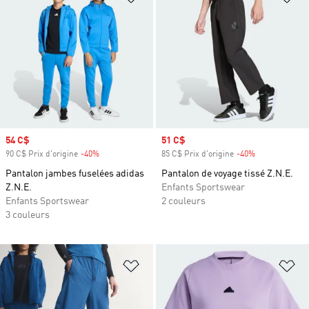
Prix soldé
54 C$
Prix soldé
51 C$
90 C$ Prix d'origine
-40%
Rabais
85 C$ Prix d'origine
-40%
Rabais
Pantalon jambes fuselées adidas
Pantalon de voyage tissé Z.N.E.
Z.N.E.
Enfants Sportswear
Enfants Sportswear
2 couleurs
3 couleurs
Ajouter à la Liste de produits favor
Aj