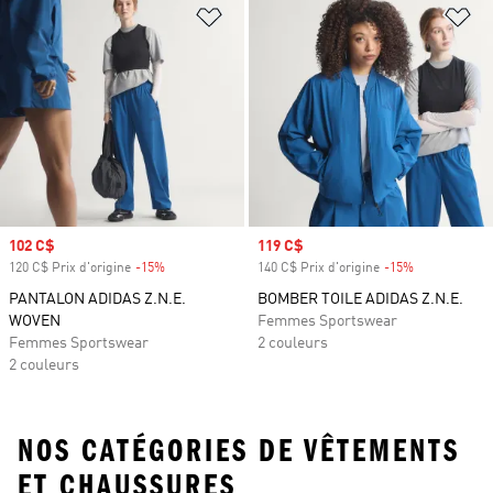
Ajouter à la Liste de produits favor
Aj
Prix soldé
102 C$
Prix soldé
119 C$
120 C$ Prix d'origine
-15%
Rabais
140 C$ Prix d'origine
-15%
Rabais
PANTALON ADIDAS Z.N.E.
BOMBER TOILE ADIDAS Z.N.E.
WOVEN
Femmes Sportswear
Femmes Sportswear
2 couleurs
2 couleurs
NOS CATÉGORIES DE VÊTEMENTS
ET CHAUSSURES