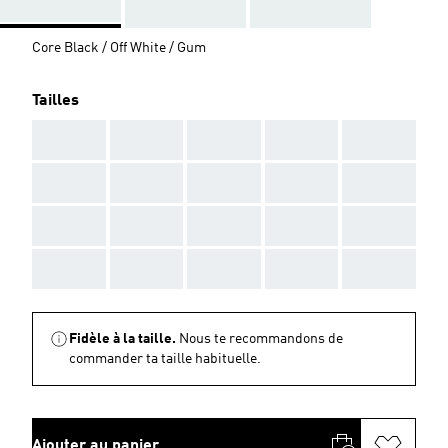
Core Black / Off White / Gum
Tailles
AAA
AAA
AAA
AAA
AAA
AAA
AAA
AAA
AAA
AAA
AAA
AAA
AAA
AAA
AAA
AAA
AAA
AAA
AAA
AAA
Fidèle à la taille.
Nous te recommandons de
commander ta taille habituelle.
Ajouter au panier