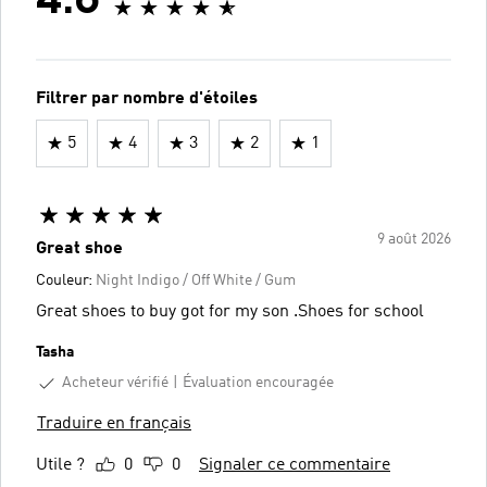
4.6
Filtrer par nombre d'étoiles
5
4
3
2
1
9 août 2026
Great shoe
Couleur:
Night Indigo / Off White / Gum
Great shoes to buy got for my son .Shoes for school
Tasha
Acheteur vérifié
Évaluation encouragée
Traduire en français
Utile ?
0
0
Signaler ce commentaire