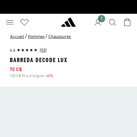
1
/
/
Accueil
Hommes
Chaussures
4.6
(93)
BARREDA DECODE LUX
Prix soldé
72 C$
120 C$ Prix d'origine
-40%
Rabais